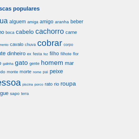
scas populares
ua
alguem
amigo
beber
aranha
amiga
cachorro
cabelo
ho
carne
boca
cobrar
cavalo
chuva
corpo
mento
te
dinheiro
filho
festa
filhote
flor
ex
fez
gato
homem
mar
o
gente
galinha
peixe
morte
ido
monte
pai
nome
essoa
roupa
rato
rio
piscina
porco
gue
sapo
terra