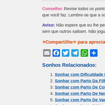
Conselho:
Revise todos os ponto
que você faz. Lembre-se que a s
Aviso:
Não espere que eu lhe peç
sem que outros saibam. Não jogu
⭐Compartilhe⭐ para aprecia
E
F
T
T
W
S
m
a
wi
el
h
h
Sonhos Relacionados:
ail
c
tt
e
at
ar
e
er
gr
s
e
Sonhar com Dificuldade 
Sonhar com Parto Da Fil
b
a
A
Sonhar com Parto De Co
o
m
p
Sonhar com Parto De N
o
p
Sonhar com Parto De Va