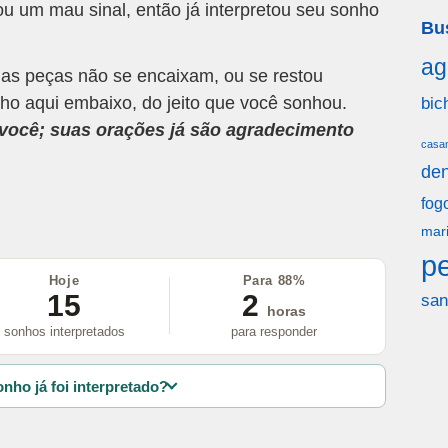
u um mau sinal, então já interpretou seu sonho
Bu
ag
 as peças não se encaixam, ou se restou
ho aqui embaixo, do jeito que você sonhou.
bic
a você; suas orações já são agradecimento
casa
den
fog
mar
p
Hoje
Para 88%
15
2
san
horas
sonhos interpretados
para responder
nho já foi interpretado?