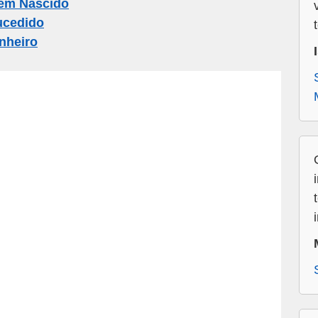
em Nascido
ucedido
nheiro