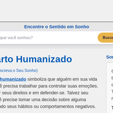
emSonho.com
Os sonhos significam mais
Encontre o Sentido em Sonho
Busc
rto Humanizado
So
Escreva o Seu Sonho)
 humanizado
simboliza que alguém em sua vida
ê precisa trabalhar para controlar suas emoções.
r seus direitos e em defender-se. Talvez seu
ê precise tomar uma decisão sobre alguma
ando seus hábitos ou comportamentos negativos.