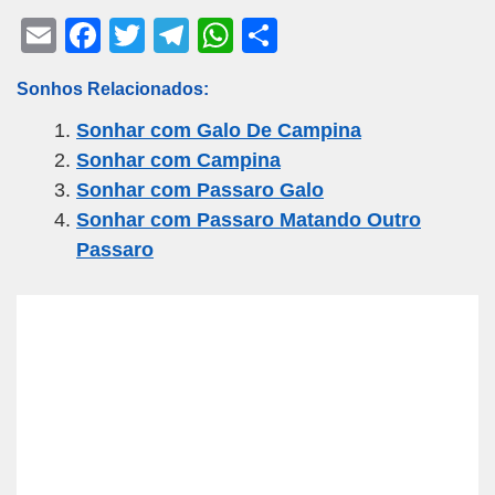
E
F
T
T
W
S
m
a
wi
el
h
h
Sonhos Relacionados:
ail
c
tt
e
at
ar
Sonhar com Galo De Campina
e
er
gr
s
e
Sonhar com Campina
b
a
A
Sonhar com Passaro Galo
o
m
p
Sonhar com Passaro Matando Outro
o
p
Passaro
k