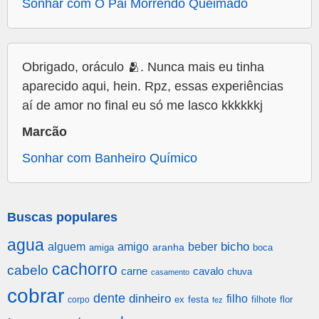
Sonhar com O Pai Morrendo Queimado
Obrigado, oráculo 🫂. Nunca mais eu tinha
aparecido aqui, hein. Rpz, essas experiências
aí de amor no final eu só me lasco kkkkkkj
Marcão
Sonhar com Banheiro Químico
Buscas populares
agua
alguem
amigo
beber
bicho
aranha
amiga
boca
cachorro
cabelo
carne
cavalo
chuva
casamento
cobrar
dente
dinheiro
filho
festa
filhote
flor
corpo
ex
fez