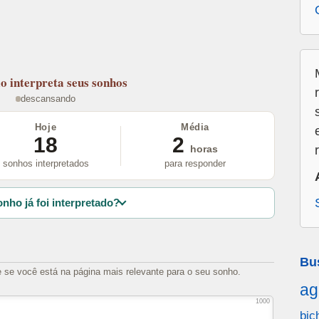
lo
interpreta seus sonhos
descansando
Hoje
Média
18
2
horas
sonhos interpretados
para responder
nho já foi interpretado?
Bu
e se você está na página mais relevante para o seu sonho.
ag
1000
bic