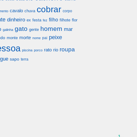
cobrar
cavalo
chuva
corpo
mento
te
dinheiro
filho
festa
filhote
flor
ex
fez
gato
homem
mar
o
gente
galinha
peixe
morte
ido
monte
pai
nome
essoa
roupa
rato
rio
piscina
porco
gue
sapo
terra
1