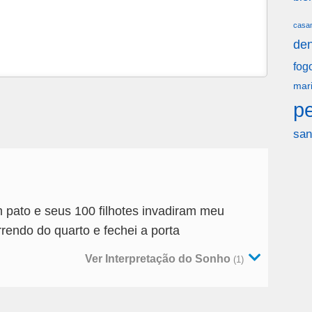
casa
den
fog
mar
p
san
pato e seus 100 filhotes invadiram meu
rrendo do quarto e fechei a porta
Ver Interpretação do Sonho
(1)