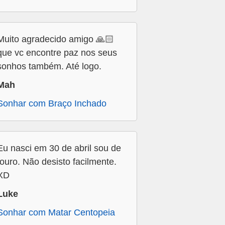
Muito agradecido amigo 🙏🏻
que vc encontre paz nos seus
sonhos também. Até logo.
Mah
Sonhar com Braço Inchado
Eu nasci em 30 de abril sou de
touro. Não desisto facilmente.
XD
Luke
Sonhar com Matar Centopeia