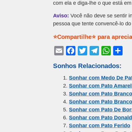
com ela e diga-lhe o que está em
Aviso:
Você não deve se sentir in
pessoa que tente convencê-lo do 
⭐Compartilhe⭐ para aprecia
E
F
T
T
W
S
m
a
wi
el
h
h
Sonhos Relacionados:
ail
c
tt
e
at
ar
e
er
gr
s
e
Sonhar com Medo De Pa
Sonhar com Pato Amarel
b
a
A
Sonhar com Pato Branco
o
m
p
Sonhar com Pato Branc
o
p
Sonhar com Pato De Bor
k
Sonhar com Pato Donald
Sonhar com Pato Ferido