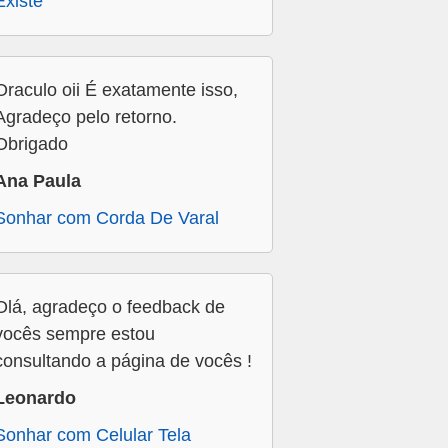
Existe
Oraculo oii É exatamente isso,
Agradeço pelo retorno.
Obrigado
Ana Paula
Sonhar com Corda De Varal
Olá, agradeço o feedback de
vocês sempre estou
consultando a página de vocês !
Leonardo
Sonhar com Celular Tela