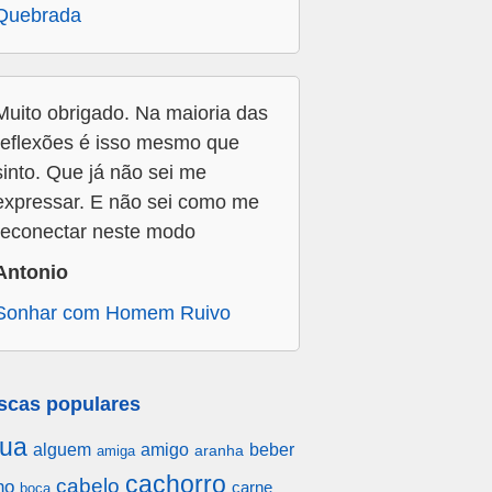
Quebrada
Muito obrigado. Na maioria das
reflexões é isso mesmo que
sinto. Que já não sei me
expressar. E não sei como me
reconectar neste modo
Antonio
Sonhar com Homem Ruivo
scas populares
ua
alguem
amigo
beber
aranha
amiga
cachorro
cabelo
ho
carne
boca