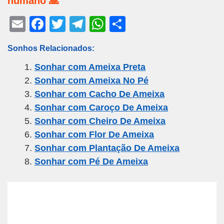
humano 🙏
E
F
T
T
W
S
m
a
wi
el
h
h
Sonhos Relacionados:
ail
c
tt
e
at
ar
Sonhar com Ameixa Preta
e
er
gr
s
e
Sonhar com Ameixa No Pé
b
a
A
Sonhar com Cacho De Ameixa
o
m
p
Sonhar com Caroço De Ameixa
o
p
Sonhar com Cheiro De Ameixa
k
Sonhar com Flor De Ameixa
Sonhar com Plantação De Ameixa
Sonhar com Pé De Ameixa