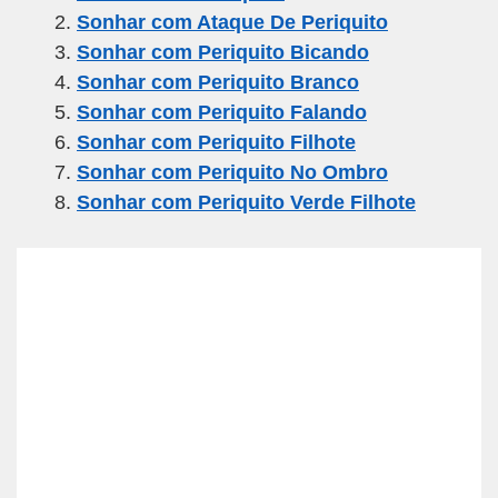
e
er
gr
s
e
Sonhar com Ataque De Periquito
b
a
A
Sonhar com Periquito Bicando
o
m
p
Sonhar com Periquito Branco
o
p
Sonhar com Periquito Falando
k
Sonhar com Periquito Filhote
Sonhar com Periquito No Ombro
Sonhar com Periquito Verde Filhote