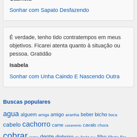
Sonhar com Sapato Desfazendo
É verdade, tenho tido contratempos em meus
objetivos. Ficarei atenta quanto à situação ou
pessoa. Gratidão
Isabela
Sonhar com Unha Caindo E Nascendo Outra
Buscas populares
agua
alguem
amigo
beber
bicho
aranha
amiga
boca
cachorro
cabelo
carne
cavalo
chuva
casamento
cobrar
dente
dinheiro
filho