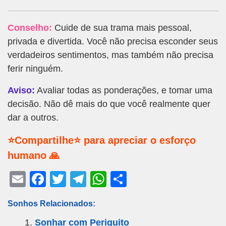
Conselho:
Cuide de sua trama mais pessoal,
privada e divertida. Você não precisa esconder seus
verdadeiros sentimentos, mas também não precisa
ferir ninguém.
Aviso:
Avaliar todas as ponderações, e tomar uma
decisão. Não dê mais do que você realmente quer
dar a outros.
⭐Compartilhe⭐ para apreciar o esforço
humano 🙏
E
F
T
T
W
S
m
a
wi
el
h
h
Sonhos Relacionados:
ail
c
tt
e
at
ar
Sonhar com Periquito