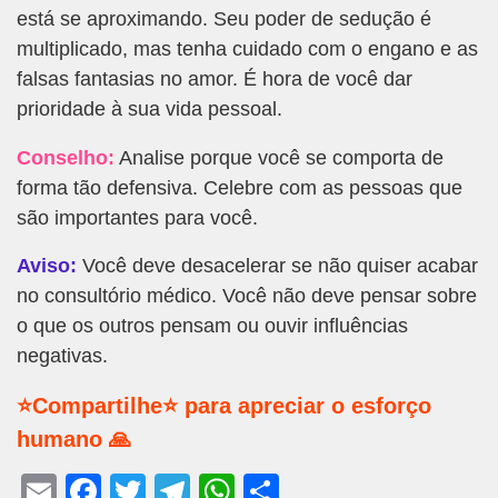
está se aproximando. Seu poder de sedução é
multiplicado, mas tenha cuidado com o engano e as
falsas fantasias no amor. É hora de você dar
prioridade à sua vida pessoal.
Conselho:
Analise porque você se comporta de
forma tão defensiva. Celebre com as pessoas que
são importantes para você.
Aviso:
Você deve desacelerar se não quiser acabar
no consultório médico. Você não deve pensar sobre
o que os outros pensam ou ouvir influências
negativas.
⭐Compartilhe⭐ para apreciar o esforço
humano 🙏
E
F
T
T
W
S