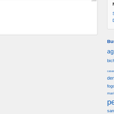
1000
Bu
ag
bic
casa
den
fog
mar
p
san