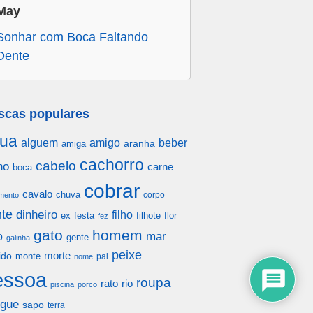
May
Sonhar com Boca Faltando
Dente
scas populares
ua
alguem
amigo
beber
aranha
amiga
cachorro
cabelo
ho
carne
boca
cobrar
cavalo
chuva
corpo
mento
te
dinheiro
filho
festa
filhote
flor
ex
fez
gato
homem
mar
o
gente
galinha
peixe
morte
ido
monte
pai
nome
essoa
roupa
rato
rio
piscina
porco
gue
sapo
terra