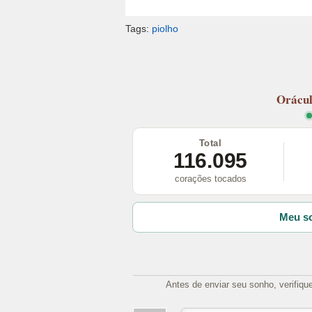
Tags:
piolho
Orácu
Total
116.095
corações tocados
Meu so
Antes de enviar seu sonho, verifiqu