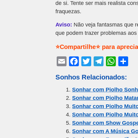
de si. Tente ser mais realista c
fraquezas.
Aviso:
Não veja fantasmas que re
que podem trazer problemas aos 
⭐Compartilhe⭐ para aprecia
E
F
T
T
W
S
m
a
wi
el
h
h
Sonhos Relacionados:
ail
c
tt
e
at
ar
e
er
gr
s
e
Sonhar com Piolho Sonh
Sonhar com Piolho Mata
b
a
A
Sonhar com Piolho Muito
o
m
p
Sonhar com Piolho Muit
o
p
Sonhar com Show Gospe
k
Sonhar com A Música Go