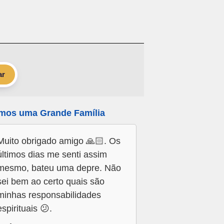
ar
mos uma Grande Família
Muito obrigado amigo 🙏🏻. Os
últimos dias me senti assim
mesmo, bateu uma depre. Não
sei bem ao certo quais são
minhas responsabilidades
espirituais 😕.