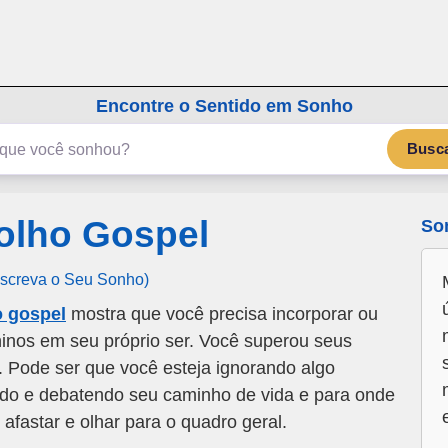
emSonho.com
Os sonhos significam mais
Encontre o Sentido em Sonho
Busc
olho Gospel
So
Escreva o Seu Sonho)
o gospel
mostra que você precisa incorporar ou
ninos em seu próprio ser. Você superou seus
. Pode ser que você esteja ignorando algo
ndo e debatendo seu caminho de vida e para onde
 afastar e olhar para o quadro geral.