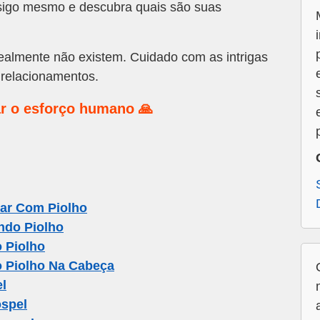
onsigo mesmo e descubra quais são suas
almente não existem. Cuidado com as intrigas
relacionamentos.
r o esforço humano 🙏
ar Com Piolho
ndo Piolho
 Piolho
o Piolho Na Cabeça
l
spel