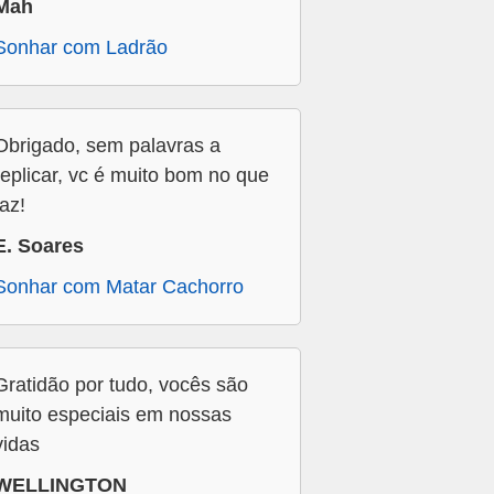
Mah
Sonhar com Ladrão
Obrigado, sem palavras a
replicar, vc é muito bom no que
faz!
E. Soares
Sonhar com Matar Cachorro
Gratidão por tudo, vocês são
muito especiais em nossas
vidas
WELLINGTON