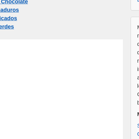
 Chocolate
aduros
icados
erdes