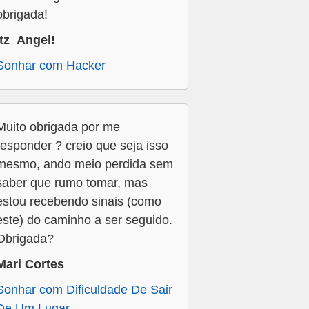
obrigada!
Itz_Angel!
Sonhar com Hacker
Muito obrigada por me
responder ? creio que seja isso
mesmo, ando meio perdida sem
saber que rumo tomar, mas
estou recebendo sinais (como
este) do caminho a ser seguido.
Obrigada?
Mari Cortes
Sonhar com Dificuldade De Sair
De Um Lugar