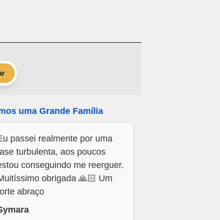
ar
mos uma Grande Família
Eu passei realmente por uma
fase turbulenta, aos poucos
estou conseguindo me reerguer.
Muitíssimo obrigada 🙏🏻 Um
forte abraço
Symara