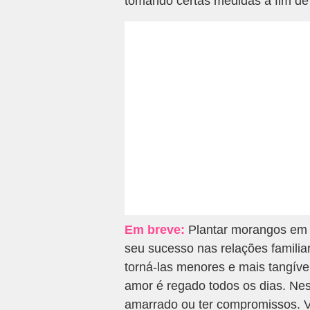
tomando certas medidas a fim de 
Em breve:
Plantar morangos em 
seu sucesso nas relações familia
torná-las menores e mais tangíve
amor é regado todos os dias. Ne
amarrado ou ter compromissos. V