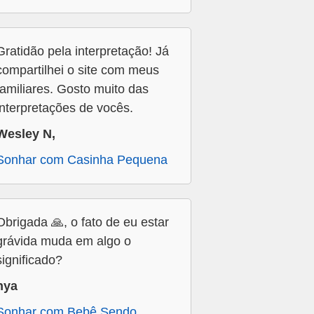
Gratidão pela interpretação! Já
compartilhei o site com meus
familiares. Gosto muito das
interpretações de vocês.
Wesley N,
Sonhar com Casinha Pequena
Obrigada 🙏, o fato de eu estar
grávida muda em algo o
significado?
nya
Sonhar com Bebê Sendo