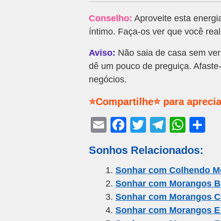
Conselho:
Aproveite esta energia
íntimo. Faça-os ver que você rea
Aviso:
Não saia de casa sem veri
dê um pouco de preguiça. Afaste
negócios.
⭐Compartilhe⭐ para aprecia
E
F
T
T
W
S
m
a
wi
el
h
h
Sonhos Relacionados:
ail
c
tt
e
at
ar
e
er
gr
s
e
Sonhar com Colhendo M
Sonhar com Morangos B
b
a
A
Sonhar com Morangos C
o
m
p
Sonhar com Morangos E 
o
p