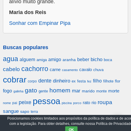
alívio muito grande.
Maria dos Reis
Sonhar com Empinar Pipa
Buscas populares
agua
alguem
amigo
beber
bicho
aranha
amiga
boca
cachorro
cabelo
carne
cavalo
chuva
casamento
cobrar
dente
dinheiro
filho
festa
filhote
flor
corpo
ex
fez
gato
homem
mar
fogo
morte
gente
marido
monte
galinha
pessoa
roupa
peixe
rato
rio
pai
nome
piscina
porco
sangue
sapo
terra
Posicionamos cookies limitados aos propósitos da política de dados e de aco
com a legislação. Para obter detalhes, consulte nossa Política de Privacidad
Arquivo
Política de Privacidade
OK