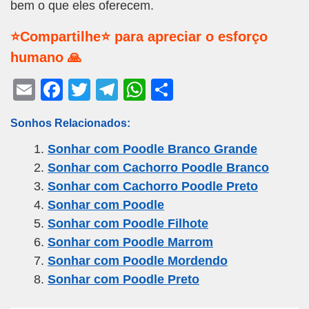
bem o que eles oferecem.
⭐Compartilhe⭐ para apreciar o esforço
humano 🙏
E
F
T
T
W
S
m
a
wi
el
h
h
Sonhos Relacionados:
ail
c
tt
e
at
ar
Sonhar com Poodle Branco Grande
e
er
gr
s
e
Sonhar com Cachorro Poodle Branco
b
a
A
Sonhar com Cachorro Poodle Preto
o
m
p
Sonhar com Poodle
o
p
Sonhar com Poodle Filhote
k
Sonhar com Poodle Marrom
Sonhar com Poodle Mordendo
Sonhar com Poodle Preto