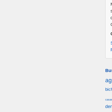
Bu
ag
bic
casa
den