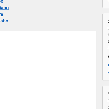
bo
iabo
re
iabo