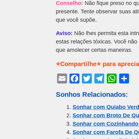
Conselho:
Não fique preso no q
presente. Tente observar suas ati
que você supõe.
Aviso:
Não lhes permita esta intr
estas relações tóxicas. Você não 
que amolecer certas maneiras.
⭐Compartilhe⭐ para aprecia
E
F
T
T
W
S
m
a
wi
el
h
h
Sonhos Relacionados:
ail
c
tt
e
at
ar
e
er
gr
s
e
Sonhar com Quiabo Verd
Sonhar com Broto De Qu
b
a
A
Sonhar com Cozinhando
o
m
p
Sonhar com Farofa De Q
o
p