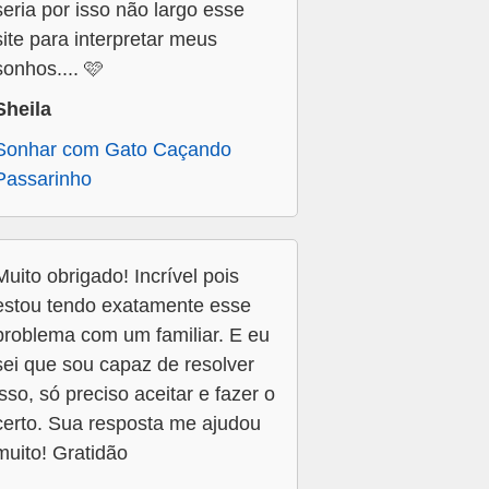
seria por isso não largo esse
site para interpretar meus
sonhos.... 🩷
Sheila
Sonhar com Gato Caçando
Passarinho
Muito obrigado! Incrível pois
estou tendo exatamente esse
problema com um familiar. E eu
sei que sou capaz de resolver
isso, só preciso aceitar e fazer o
certo. Sua resposta me ajudou
muito! Gratidão