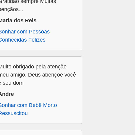
Gratidão sempre Muitas
bençãos...
Maria dos Reis
Sonhar com Pessoas
Conhecidas Felizes
Muito obrigado pela atenção
meu amigo, Deus abençoe você
e seu dom
Andre
Sonhar com Bebê Morto
Ressuscitou