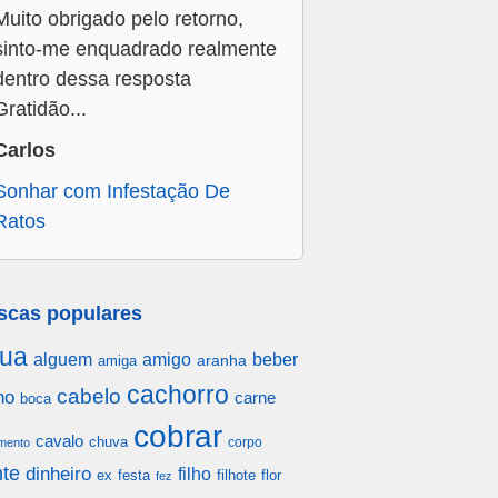
Muito obrigado pelo retorno,
sinto-me enquadrado realmente
dentro dessa resposta
Gratidão...
Carlos
Sonhar com Infestação De
Ratos
scas populares
ua
alguem
amigo
beber
aranha
amiga
cachorro
cabelo
ho
carne
boca
cobrar
cavalo
chuva
corpo
mento
te
dinheiro
filho
festa
filhote
flor
ex
fez