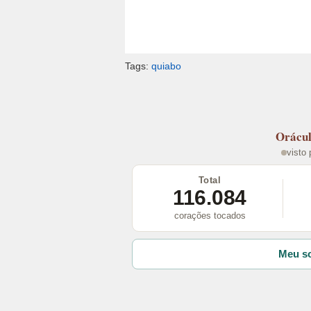
Tags:
quiabo
Orácu
visto
Total
116.084
corações tocados
Meu so