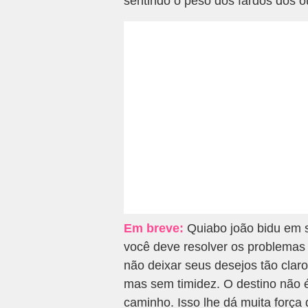
sentindo o peso dos fardos dos o
Em breve:
Quiabo joão bidu em s
você deve resolver os problemas
não deixar seus desejos tão clar
mas sem timidez. O destino não é
caminho. Isso lhe dá muita força d