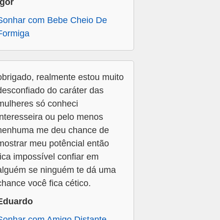
Igor
Sonhar com Bebe Cheio De
Formiga
obrigado, realmente estou muito
desconfiado do caráter das
mulheres só conheci
interesseira ou pelo menos
nenhuma me deu chance de
mostrar meu potêncial então
fica impossível confiar em
alguém se ninguém te dá uma
chance você fica cético.
Eduardo
Sonhar com Amigo Distante