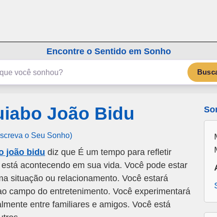
emSonho.com
Os sonhos significam mais
Encontre o Sentido em Sonho
Busc
iabo João Bidu
So
Escreva o Seu Sonho)
 joão bidu
diz que É um tempo para refletir
e está acontecendo em sua vida. Você pode estar
uma situação ou relacionamento. Você estará
 ao campo do entretenimento. Você experimentará
ialmente entre familiares e amigos. Você está