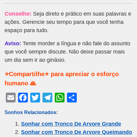
Conselho:
Seja direto e prático em suas palavras e
ações. Gerencie seu tempo para que você tenha
espaço para tudo.
Aviso:
Tente morder a língua e não fale do assunto
que você sempre discute. Não deixe passar mais
um dia sem ir ao ginásio.
⭐Compartilhe⭐ para apreciar o esforço
humano 🙏
E
F
T
T
W
S
m
a
wi
el
h
h
Sonhos Relacionados:
ail
c
tt
e
at
ar
Sonhar com Tronco De Arvore Grande
e
er
gr
s
e
Sonhar com Tronco De Arvore Queimando
b
a
A