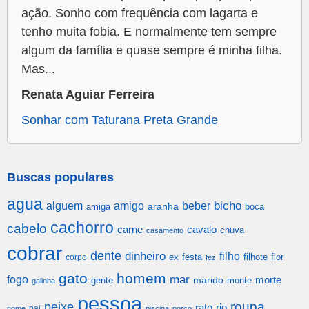
ação. Sonho com frequência com lagarta e
tenho muita fobia. E normalmente tem sempre
algum da família e quase sempre é minha filha.
Mas...
Renata Aguiar Ferreira
Sonhar com Taturana Preta Grande
Buscas populares
agua
alguem
amigo
beber
bicho
aranha
amiga
boca
cachorro
cabelo
carne
cavalo
chuva
casamento
cobrar
dente
dinheiro
filho
festa
filhote
flor
corpo
ex
fez
gato
homem
mar
fogo
morte
gente
marido
monte
galinha
pessoa
roupa
peixe
rato
rio
pai
nome
piscina
porco