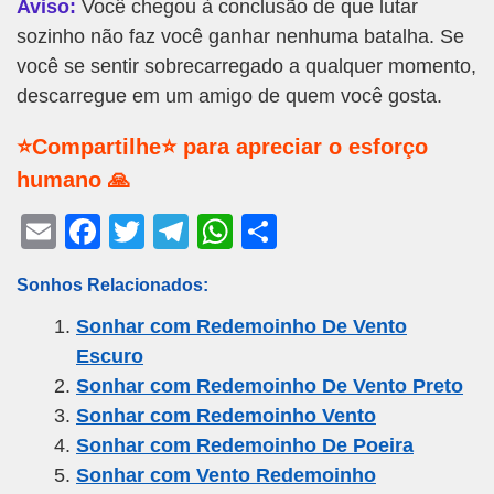
Aviso:
Você chegou à conclusão de que lutar
sozinho não faz você ganhar nenhuma batalha. Se
você se sentir sobrecarregado a qualquer momento,
descarregue em um amigo de quem você gosta.
⭐Compartilhe⭐ para apreciar o esforço
humano 🙏
E
F
T
T
W
S
m
a
wi
el
h
h
Sonhos Relacionados:
ail
c
tt
e
at
ar
Sonhar com Redemoinho De Vento
e
er
gr
s
e
Escuro
b
a
A
Sonhar com Redemoinho De Vento Preto
o
m
p
Sonhar com Redemoinho Vento
o
p
Sonhar com Redemoinho De Poeira
k
Sonhar com Vento Redemoinho