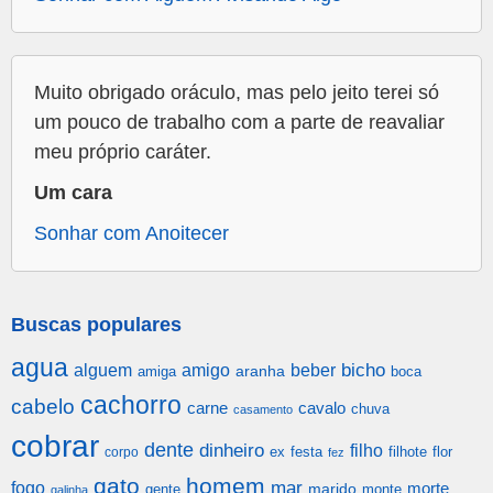
Muito obrigado oráculo, mas pelo jeito terei só
um pouco de trabalho com a parte de reavaliar
meu próprio caráter.
Um cara
Sonhar com Anoitecer
Buscas populares
agua
alguem
amigo
beber
bicho
aranha
amiga
boca
cachorro
cabelo
carne
cavalo
chuva
casamento
cobrar
dente
dinheiro
filho
festa
filhote
flor
corpo
ex
fez
gato
homem
mar
fogo
morte
gente
marido
monte
galinha