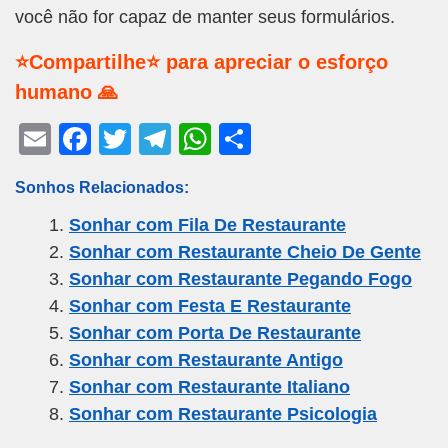
você não for capaz de manter seus formulários.
⭐Compartilhe⭐ para apreciar o esforço
humano 🙏
E
F
T
T
W
S
m
a
wi
el
h
h
Sonhos Relacionados:
ail
c
tt
e
at
ar
Sonhar com Fila De Restaurante
e
er
gr
s
e
Sonhar com Restaurante Cheio De Gente
b
a
A
Sonhar com Restaurante Pegando Fogo
o
m
p
Sonhar com Festa E Restaurante
o
p
Sonhar com Porta De Restaurante
k
Sonhar com Restaurante Antigo
Sonhar com Restaurante Italiano
Sonhar com Restaurante Psicologia