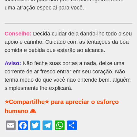
uma atração especial para você.
Conselho:
Decida cuidar dela dando-lhe todo o seu
apoio e carinho. Cuidado com as tentações da boa
comida e bebida que estarão ao alcance.
Aviso:
Não feche suas portas a nada, deixe uma
corrente de ar fresco entrar em seu coração. Não
tenha medo do que você não entende bem, alguém
simplesmente lhe explicará.
⭐Compartilhe⭐ para apreciar o esforço
humano 🙏
E
F
T
T
W
S
m
a
wi
el
h
h