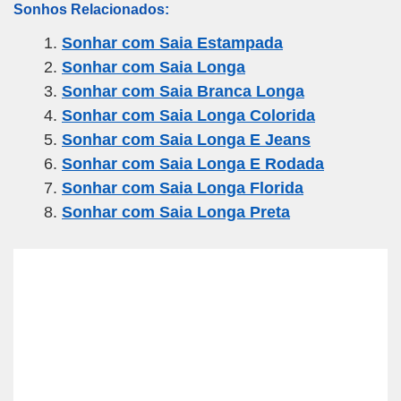
Sonhos Relacionados:
ail
c
tt
e
at
ar
Sonhar com Saia Estampada
e
er
gr
s
e
Sonhar com Saia Longa
b
a
A
Sonhar com Saia Branca Longa
o
m
p
Sonhar com Saia Longa Colorida
o
p
Sonhar com Saia Longa E Jeans
k
Sonhar com Saia Longa E Rodada
Sonhar com Saia Longa Florida
Sonhar com Saia Longa Preta