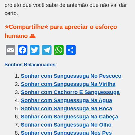
projeto que você sabe de antemão que não vai dar
certo.
⭐Compartilhe⭐ para apreciar o esforço
humano 🙏
E
F
T
T
W
S
m
a
wi
el
h
h
Sonhos Relacionados:
ail
c
tt
e
at
ar
Sonhar com Sanguessuga No Pescoço
e
er
gr
s
e
Sonhar com Sanguessuga Na Virilha
b
a
A
Sonhar com Cachorro E Sanguessuga
o
m
p
Sonhar com Sanguessuga Na Agua
o
p
Sonhar com Sanguessuga Na Boca
k
Sonhar com Sanguessuga Na Cabeça
Sonhar com Sanguessuga No Olho
Sonhar com Sanguessuga Nos Pes