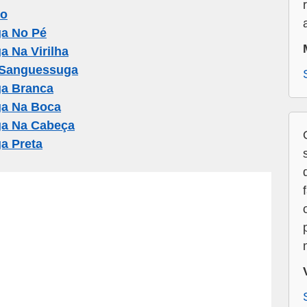
ho
a No Pé
 Na Virilha
 Sanguessuga
a Branca
a Na Boca
a Na Cabeça
a Preta