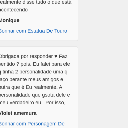
realmente disse tudo o que está
acontecendo
Monique
Sonhar com Estatua De Touro
Obrigada por responder ♥️ Faz
sentido ? pois, Eu falei para ele
q tinha 2 personalidade uma q
faço perante meus amigos e
outra que é Eu realmente. A
personalidade que gsota dele e
meu verdadeiro eu . Por isso,...
Violet amemura
Sonhar com Personagem De