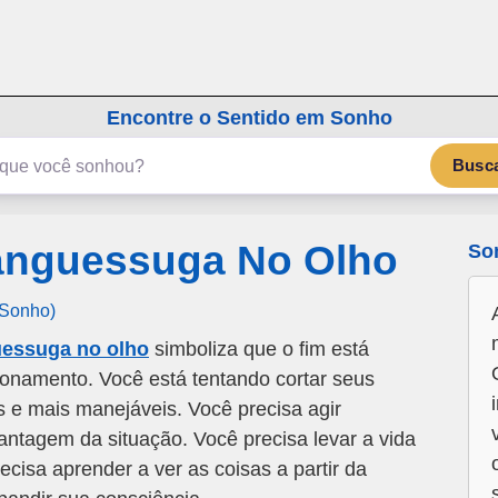
emSonho.com
Os sonhos significam mais
Encontre o Sentido em Sonho
Busc
anguessuga No Olho
So
 Sonho)
essuga no olho
simboliza que o fim está
ionamento. Você está tentando cortar seus
e mais manejáveis. Você precisa agir
vantagem da situação. Você precisa levar a vida
cisa aprender a ver as coisas a partir da