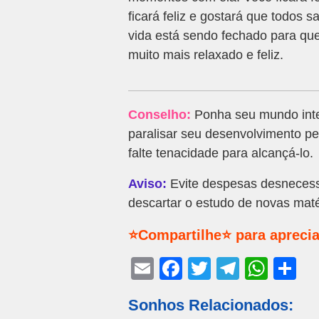
ficará feliz e gostará que todos 
vida está sendo fechado para que
muito mais relaxado e feliz.
Conselho:
Ponha seu mundo inte
paralisar seu desenvolvimento pe
falte tenacidade para alcançá-lo.
Aviso:
Evite despesas desnecess
descartar o estudo de novas maté
⭐Compartilhe⭐ para aprecia
E
F
T
T
W
S
m
a
wi
el
h
h
Sonhos Relacionados:
ail
c
tt
e
at
ar