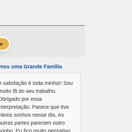
ar
mos uma Grande Família
A satisfação é toda minha!! Sou
muito fã do seu trabalho.
Obrigado por essa
interpretação. Parece que tive
vários sonhos nesse dia. As
outras partes parecem outro
sonho. Eu fico muito pensativo