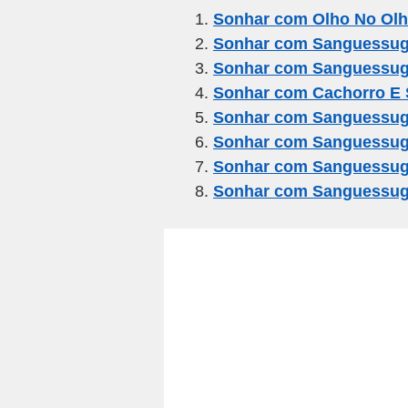
e
er
gr
s
e
Sonhar com Olho No Ol
Sonhar com Sanguessug
b
a
A
Sonhar com Sanguessuga
o
m
p
Sonhar com Cachorro E
o
p
Sonhar com Sanguessug
k
Sonhar com Sanguessug
Sonhar com Sanguessug
Sonhar com Sanguessug