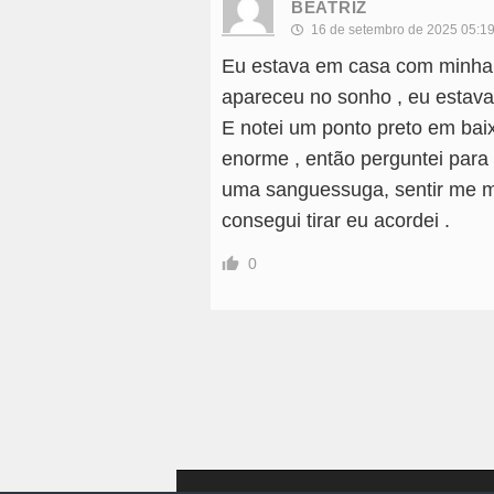
BEATRIZ
16 de setembro de 2025 05:1
Eu estava em casa com minha f
apareceu no sonho , eu estava
E notei um ponto preto em bai
enorme , então perguntei para 
uma sanguessuga, sentir me m
consegui tirar eu acordei .
0