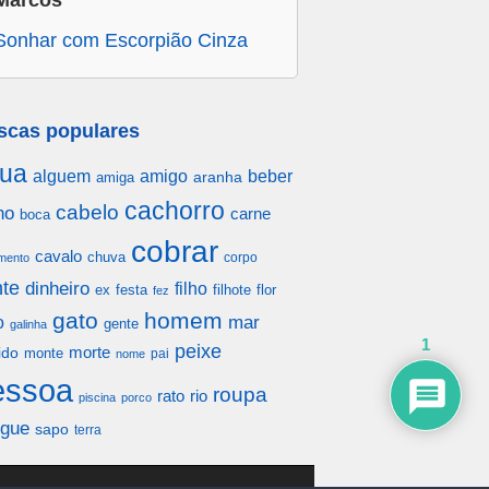
Marcos
Sonhar com Escorpião Cinza
scas populares
ua
alguem
amigo
beber
aranha
amiga
cachorro
cabelo
ho
carne
boca
cobrar
cavalo
chuva
corpo
mento
te
dinheiro
filho
festa
filhote
flor
ex
fez
gato
homem
mar
o
gente
galinha
1
peixe
morte
ido
monte
pai
nome
essoa
roupa
rato
rio
piscina
porco
gue
sapo
terra