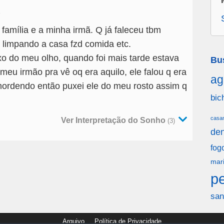
9
amília e a minha irmã. Q já faleceu tbm
 limpando a casa fzd comida etc.
xo do meu olho, quando foi mais tarde estava
Bu
meu irmão pra vê oq era aquilo, ele falou q era
ag
ordendo então puxei ele do meu rosto assim q
bic
casa
Ver Interpretação do Sonho
(3)
den
fog
mar
p
san
Arquivo
Política de Privacidade