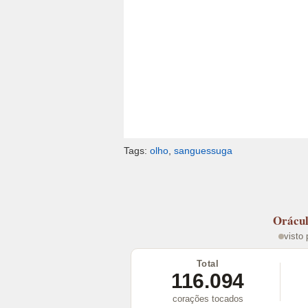
Tags:
olho
,
sanguessuga
Orácu
visto
Total
116.094
corações tocados