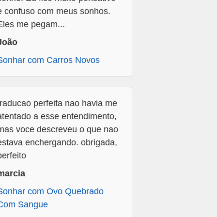
e confuso com meus sonhos.
Eles me pegam...
João
Sonhar com Carros Novos
traducao perfeita nao havia me
atentado a esse entendimento,
mas voce descreveu o que nao
estava enchergando. obrigada,
perfeito
marcia
Sonhar com Ovo Quebrado
Com Sangue