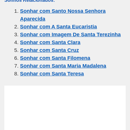
ail
c
tt
e
at
ar
Sonhar com Santo Nossa Senhora
e
er
gr
s
e
Aparecida
b
a
A
Sonhar com A Santa Eucaristia
o
m
p
Sonhar com Imagem De Santa Terezinha
o
p
Sonhar com Santa Clara
k
Sonhar com Santa Cruz
Sonhar com Santa Filomena
Sonhar com Santa Maria Madalena
Sonhar com Santa Teresa