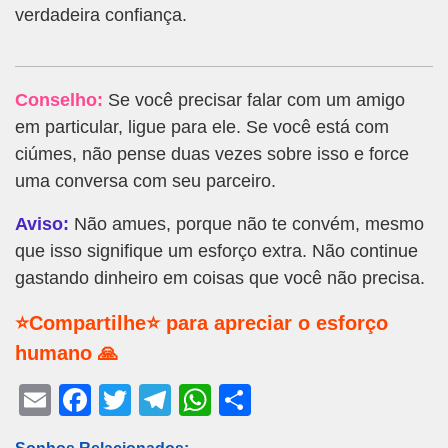
verdadeira confiança.
Conselho:
Se você precisar falar com um amigo
em particular, ligue para ele. Se você está com
ciúmes, não pense duas vezes sobre isso e force
uma conversa com seu parceiro.
Aviso:
Não amues, porque não te convém, mesmo
que isso signifique um esforço extra. Não continue
gastando dinheiro em coisas que você não precisa.
⭐Compartilhe⭐ para apreciar o esforço
humano 🙏
E
F
T
T
W
S
m
a
wi
el
h
h
Sonhos Relacionados: