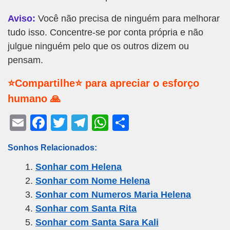
Aviso:
Você não precisa de ninguém para melhorar
tudo isso. Concentre-se por conta própria e não
julgue ninguém pelo que os outros dizem ou
pensam.
⭐Compartilhe⭐ para apreciar o esforço
humano 🙏
E
F
T
T
W
S
m
a
wi
el
h
h
Sonhos Relacionados:
ail
c
tt
e
at
ar
Sonhar com Helena
e
er
gr
s
e
Sonhar com Nome Helena
b
a
A
Sonhar com Numeros Maria Helena
o
m
p
Sonhar com Santa Rita
o
p
Sonhar com Santa Sara Kali