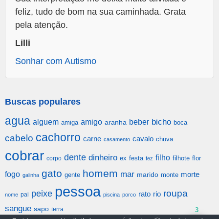
feliz, tudo de bom na sua caminhada. Grata
pela atenção.
Lilli
Sonhar com Autismo
Buscas populares
agua
alguem
amigo
beber
bicho
aranha
amiga
boca
cachorro
cabelo
carne
cavalo
chuva
casamento
cobrar
dente
dinheiro
filho
festa
filhote
flor
corpo
ex
fez
gato
homem
mar
fogo
morte
gente
marido
monte
galinha
pessoa
roupa
peixe
rato
rio
pai
nome
piscina
porco
sangue
sapo
terra
3