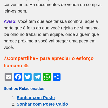
conveniente. Há documentos de venda ou compra,
leia-os bem.
Aviso:
Você tem que aceitar sua sombra, aquela
parte que é feita do que você rejeita de si mesmo.
De olho no trabalho em equipe, onde alguém que
parece próximo a você vai pregar uma peça em
você.
⭐Compartilhe⭐ para apreciar o esforço
humano 🙏
E
F
T
T
W
S
m
a
wi
el
h
h
Sonhos Relacionados:
ail
c
tt
e
at
ar
Sonhar com Poste
e
er
gr
s
e
Sonhar com Poste Caido
b
a
A