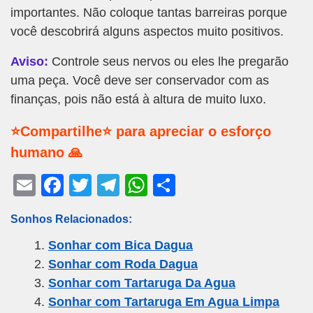
importantes. Não coloque tantas barreiras porque
você descobrirá alguns aspectos muito positivos.
Aviso:
Controle seus nervos ou eles lhe pregarão
uma peça. Você deve ser conservador com as
finanças, pois não está à altura de muito luxo.
⭐Compartilhe⭐ para apreciar o esforço
humano 🙏
E
F
T
T
W
S
m
a
wi
el
h
h
Sonhos Relacionados:
ail
c
tt
e
at
ar
Sonhar com Bica Dagua
e
er
gr
s
e
Sonhar com Roda Dagua
b
a
A
Sonhar com Tartaruga Da Agua
o
m
p
Sonhar com Tartaruga Em Agua Limpa