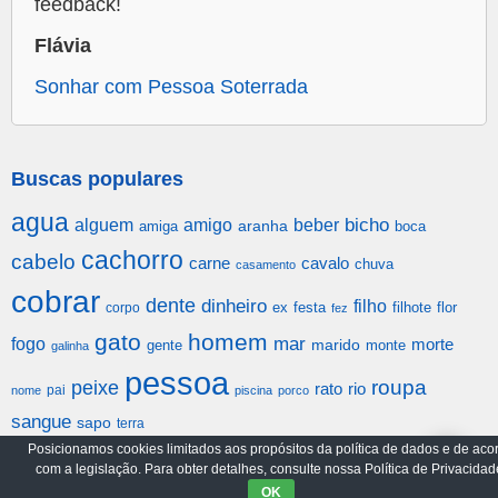
feedback!
Flávia
Sonhar com Pessoa Soterrada
Buscas populares
agua
alguem
amigo
beber
bicho
aranha
amiga
boca
cachorro
cabelo
carne
cavalo
chuva
casamento
cobrar
dente
dinheiro
filho
festa
filhote
flor
corpo
ex
fez
gato
homem
mar
fogo
morte
gente
marido
monte
galinha
pessoa
roupa
peixe
rato
rio
pai
nome
piscina
porco
sangue
sapo
terra
Posicionamos cookies limitados aos propósitos da política de dados e de aco
com a legislação. Para obter detalhes, consulte nossa Política de Privacidad
Arquivo
Política de Privacidade
OK