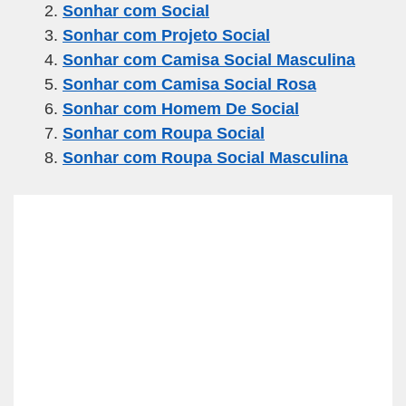
Sonhar com Social
b
a
A
Sonhar com Projeto Social
o
m
p
Sonhar com Camisa Social Masculina
o
p
Sonhar com Camisa Social Rosa
k
Sonhar com Homem De Social
Sonhar com Roupa Social
Sonhar com Roupa Social Masculina