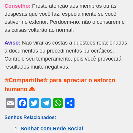
Conselho:
Preste atenção aos membros ou às
despesas que você faz, especialmente se você
estiver no exterior. Perdoem-no, não o censurem e
as coisas voltarão ao normal.
Aviso:
Não virar as costas a questões relacionadas
a documentos ou procedimentos burocráticos.
Controle seu temperamento, pois você provocará
resultados muito negativos.
⭐Compartilhe⭐ para apreciar o esforço
humano 🙏
E
F
T
T
W
S
m
a
wi
el
h
h
Sonhos Relacionados:
ail
c
tt
e
at
ar
Sonhar com Rede Social
e
er
gr
s
e