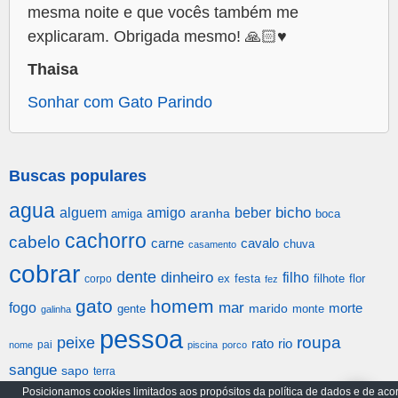
mesma noite e que vocês também me
explicaram. Obrigada mesmo! 🙏🏻♥️
Thaisa
Sonhar com Gato Parindo
Buscas populares
agua
alguem
amigo
beber
bicho
aranha
amiga
boca
cachorro
cabelo
carne
cavalo
chuva
casamento
cobrar
dente
dinheiro
filho
festa
filhote
flor
corpo
ex
fez
gato
homem
mar
fogo
morte
gente
marido
monte
galinha
pessoa
roupa
peixe
rato
rio
pai
nome
piscina
porco
sangue
sapo
terra
Posicionamos cookies limitados aos propósitos da política de dados e de aco