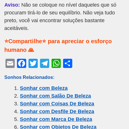
Aviso:
Não se coloque no nível daqueles que só
procuram tirá-lo de seu equilíbrio. Não veja tudo
preto, você vai encontrar soluções bastante
aceitáveis.
⭐Compartilhe⭐ para apreciar o esforço
humano 🙏
E
F
T
T
W
S
m
a
wi
el
h
h
Sonhos Relacionados:
ail
c
tt
e
at
ar
Sonhar com Beleza
e
er
gr
s
e
Sonhar com Salão De Beleza
b
a
A
Sonhar com Coisas De Beleza
o
m
p
Sonhar com Desfile De Beleza
o
p
Sonhar com Marca De Beleza
k
Sonhar com Objetos De Beleza