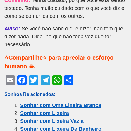
Conselho:
Tenha cuidado, porque você está sendo
testado. Tenha muito cuidado com o que você diz e
como se comunica com os outros.
Aviso:
Se você não sabe o que dizer, não tem que
dizer nada. Diga-lhe que não toda vez que for
necessário.
⭐Compartilhe⭐ para apreciar o esforço
humano 🙏
E
F
T
T
W
S
m
a
wi
el
h
h
Sonhos Relacionados:
ail
c
tt
e
at
ar
Sonhar com Uma Lixeira Branca
e
er
gr
s
e
Sonhar com Lixeira
b
a
A
Sonhar com Lixeira Vazia
o
m
p
Sonhar com Lixeira De Banheiro