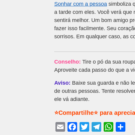
Sonhar com a pessoa
simboliza q
a tarde com eles. Você verá que 
sentirá melhor. Um bom amigo pr
fazer isso facilmente. Seu coraç
sorrisos. Em qualquer caso, as c
Conselho:
Tire o pó da sua roup
Aproveite cada passo do que a vi
Aviso:
Baixe sua guarda e não le
de outras pessoas. Tente resolve
ele vá adiante.
⭐Compartilhe⭐ para aprecia
E
F
T
T
W
S