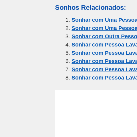
m
a
wi
el
h
h
Sonhos Relacionados:
ail
c
tt
e
at
ar
e
er
gr
s
e
Sonhar com Uma Pessoa
Sonhar com Uma Pessoa
b
a
A
Sonhar com Outra Pesso
o
m
p
Sonhar com Pessoa Lav
o
p
Sonhar com Pessoa Lav
k
Sonhar com Pessoa Lav
Sonhar com Pessoa Lav
Sonhar com Pessoa Lav