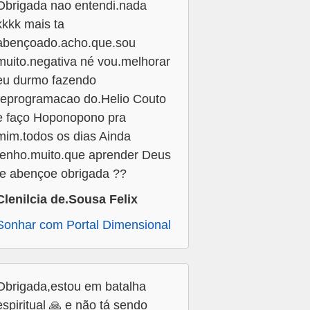
Obrigada nao entendi.nada
kkkk mais ta
abençoado.acho.que.sou
muito.negativa né vou.melhorar
eu durmo fazendo
reprogramacao do.Helio Couto
e faço Hoponopono pra
mim.todos os dias Ainda
tenho.muito.que aprender Deus
te abençoe obrigada ??
Clenilcia de.Sousa Felix
Sonhar com Portal Dimensional
Obrigada,estou em batalha
espiritual 🙏 e não tá sendo