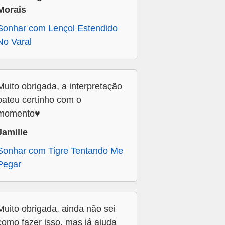
Morais
Sonhar com Lençol Estendido
No Varal
Muito obrigada, a interpretação
bateu certinho com o
momento♥️
Jamille
Sonhar com Tigre Tentando Me
Pegar
Muito obrigada, ainda não sei
como fazer isso, mas já ajuda