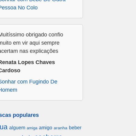
Pessoa No Colo
Muitíssimo obrigado confio
muito em vir aqui sempre
acertam nas explicações
Renata Lopes Chaves
Cardoso
Sonhar com Fugindo De
Homem
scas populares
ua
alguem
amigo
beber
aranha
amiga