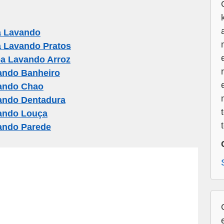
 Lavando
 Lavando Pratos
a Lavando Arroz
ando Banheiro
ando Chao
ando Dentadura
ando Louça
ando Parede