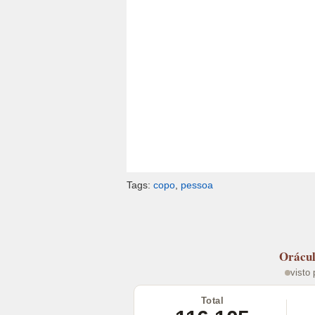
Tags:
copo
,
pessoa
Orácu
visto
Total