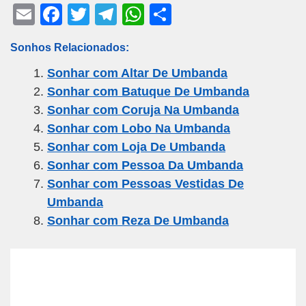
E
F
T
T
W
S
m
a
wi
el
h
h
Sonhos Relacionados:
ail
c
tt
e
at
ar
Sonhar com Altar De Umbanda
e
er
gr
s
e
Sonhar com Batuque De Umbanda
b
a
A
Sonhar com Coruja Na Umbanda
o
m
p
Sonhar com Lobo Na Umbanda
o
p
Sonhar com Loja De Umbanda
k
Sonhar com Pessoa Da Umbanda
Sonhar com Pessoas Vestidas De
Umbanda
Sonhar com Reza De Umbanda