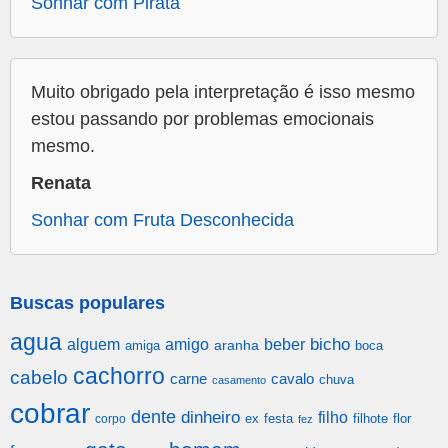
Sonhar com Pirata
Muito obrigado pela interpretação é isso mesmo
estou passando por problemas emocionais
mesmo.
Renata
Sonhar com Fruta Desconhecida
Buscas populares
agua
alguem
amigo
beber
bicho
aranha
amiga
boca
cachorro
cabelo
carne
cavalo
chuva
casamento
cobrar
dente
dinheiro
filho
festa
filhote
flor
corpo
ex
fez