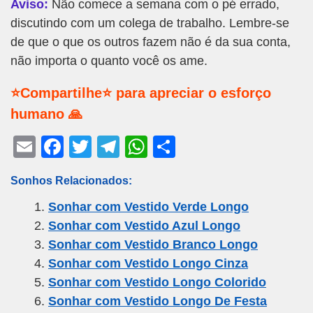
Aviso:
Não comece a semana com o pé errado,
discutindo com um colega de trabalho. Lembre-se
de que o que os outros fazem não é da sua conta,
não importa o quanto você os ame.
⭐Compartilhe⭐ para apreciar o esforço
humano 🙏
E
F
T
T
W
S
m
a
wi
el
h
h
Sonhos Relacionados:
ail
c
tt
e
at
ar
Sonhar com Vestido Verde Longo
e
er
gr
s
e
Sonhar com Vestido Azul Longo
b
a
A
Sonhar com Vestido Branco Longo
o
m
p
Sonhar com Vestido Longo Cinza
o
p
Sonhar com Vestido Longo Colorido
k
Sonhar com Vestido Longo De Festa