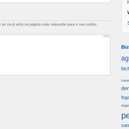
e se você está na página mais relevante para o seu sonho.
1000
Bu
ag
bic
casa
den
fog
mar
p
san