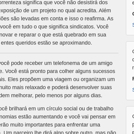
enteza significa que você não desistirá dos
exposição de um projeto no qual acredita. Além
iões são levadas em conta e isso o reafirma. As
você em tudo o que significa sindicatos. Você
 renovar e reparar o que está quebrado em sua
 entes queridos estão se aproximando.
você pode receber um telefonema de um amigo
. Você está pronto para colher alguns sucessos
nais. Eles propõem uma viagem ou organizam um
muito mais relaxado e poderá desenvolver suas
dem melhorar, pelo menos por alguns dias.
cê brilhará em um círculo social ou de trabalho
onomias estão aumentando e você vai pensar em
erão muito importantes para enfrentar uma
 Um parceiro lhe dirá algo sobre outro, mas não