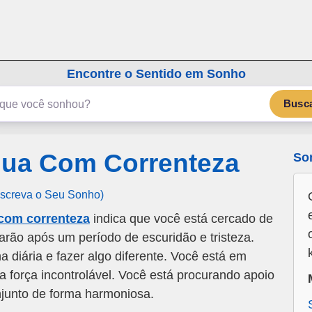
emSonho.com
Os sonhos significam mais
Encontre o Sentido em Sonho
Busc
ua Com Correnteza
So
Escreva o Seu Sonho)
com correnteza
indica que você está cercado de
carão após um período de escuridão e tristeza.
na diária e fazer algo diferente. Você está em
a força incontrolável. Você está procurando apoio
njunto de forma harmoniosa.