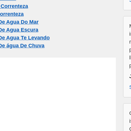
Correnteza
orrenteza
De Agua Do Mar
De Agua Escura
De Agua Te Levando
De água De Chuva