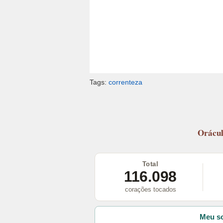
Tags:
correnteza
Orácu
Total
116.098
corações tocados
Meu so