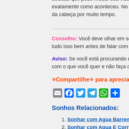
exatamente como aconteceu. No c
da cabeça por muito tempo.
Conselho:
Você deve olhar em se
tudo isso bem antes de falar co
Aviso:
Se você está procurando u
com o que você quer e não faça o
⭐Compartilhe⭐ para aprecia
E
F
T
T
W
S
m
a
wi
el
h
h
Sonhos Relacionados:
ail
c
tt
e
at
ar
e
er
gr
s
e
Sonhar com Agua Barren
Sonhar com Agua E Corr