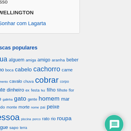
isso
WELLINGTON
Sonhar com Lagarta
scas populares
ua
alguem
amigo
beber
aranha
amiga
cachorro
cabelo
ho
carne
boca
cobrar
cavalo
chuva
corpo
mento
te
dinheiro
filho
festa
filhote
flor
ex
fez
gato
homem
mar
o
gente
galinha
peixe
morte
ido
monte
pai
nome
essoa
roupa
rato
rio
piscina
porco
gue
sapo
terra