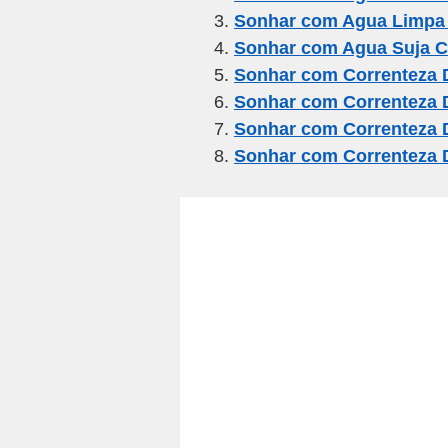
b
a
A
Sonhar com Agua Limpa 
o
m
p
Sonhar com Agua Suja C
o
p
Sonhar com Correnteza 
k
Sonhar com Correnteza 
Sonhar com Correnteza 
Sonhar com Correnteza 