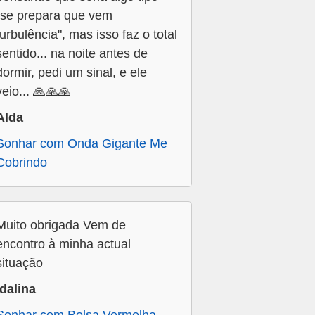
"se prepara que vem
turbulência", mas isso faz o total
sentido... na noite antes de
dormir, pedi um sinal, e ele
veio... 🙏🙏🙏
Alda
Sonhar com Onda Gigante Me
Cobrindo
Muito obrigada Vem de
encontro à minha actual
situação
Idalina