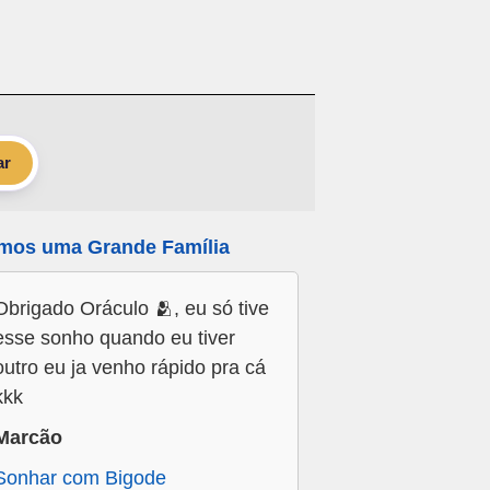
ar
mos uma Grande Família
Obrigado Oráculo 🫂, eu só tive
esse sonho quando eu tiver
outro eu ja venho rápido pra cá
kkk
Marcão
Sonhar com Bigode