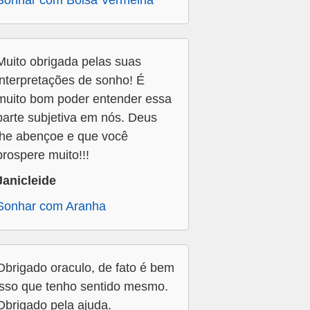
Sonhar com Bolsa Vermelha
Muito obrigada pelas suas
interpretações de sonho! É
muito bom poder entender essa
parte subjetiva em nós. Deus
lhe abençoe e que você
prospere muito!!!
Janicleide
Sonhar com Aranha
Obrigado oraculo, de fato é bem
isso que tenho sentido mesmo.
Obrigado pela ajuda.