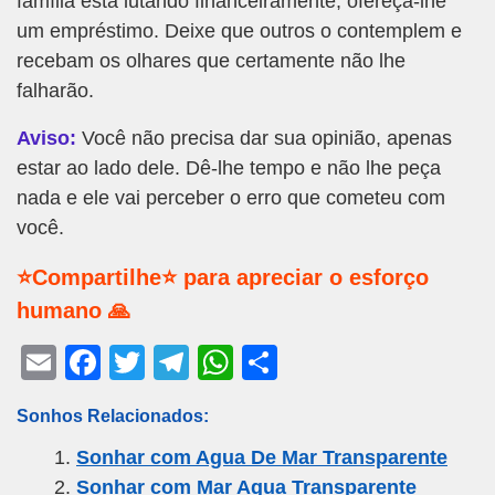
família está lutando financeiramente, ofereça-lhe
um empréstimo. Deixe que outros o contemplem e
recebam os olhares que certamente não lhe
falharão.
Aviso:
Você não precisa dar sua opinião, apenas
estar ao lado dele. Dê-lhe tempo e não lhe peça
nada e ele vai perceber o erro que cometeu com
você.
⭐Compartilhe⭐ para apreciar o esforço
humano 🙏
E
F
T
T
W
S
m
a
wi
el
h
h
Sonhos Relacionados:
ail
c
tt
e
at
ar
Sonhar com Agua De Mar Transparente
e
er
gr
s
e
Sonhar com Mar Agua Transparente