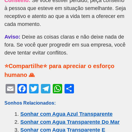
Conselho:
Se você estiver perdido, peça conselho
à pessoa que esteve em situação semelhante. Seja
receptivo e atento ao que a vida tem a oferecer em
cada momento.
Aviso:
Deixe as coisas claras e não deixe nada de
fora. Se você quer progredir em sua empresa, você
deve tentar evitar conflitos.
⭐Compartilhe⭐ para apreciar o esforço
humano 🙏
E
F
T
T
W
S
m
a
wi
el
h
h
Sonhos Relacionados:
ail
c
tt
e
at
ar
Sonhar com Agua Azul Transparente
e
er
gr
s
e
Sonhar com Agua Transparente Do Mar
b
a
A
Sonhar com Agua Transparente E