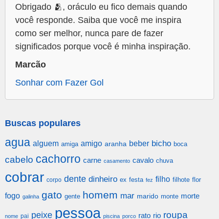
Obrigado 🫂, oráculo eu fico demais quando
você responde. Saiba que você me inspira
como ser melhor, nunca pare de fazer
significados porque você é minha inspiração.
Marcão
Sonhar com Fazer Gol
Buscas populares
agua
alguem
amigo
beber
bicho
aranha
amiga
boca
cachorro
cabelo
carne
cavalo
chuva
casamento
cobrar
dente
dinheiro
filho
festa
filhote
flor
corpo
ex
fez
gato
homem
mar
fogo
morte
gente
marido
monte
galinha
pessoa
roupa
peixe
rato
rio
pai
nome
piscina
porco