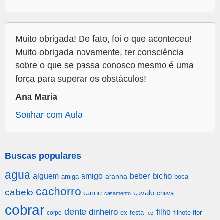
Muito obrigada! De fato, foi o que aconteceu!
Muito obrigada novamente, ter consciência
sobre o que se passa conosco mesmo é uma
força para superar os obstáculos!
Ana Maria
Sonhar com Aula
Buscas populares
agua
alguem
amigo
beber
bicho
aranha
amiga
boca
cachorro
cabelo
carne
cavalo
chuva
casamento
cobrar
dente
dinheiro
filho
festa
filhote
flor
corpo
ex
fez