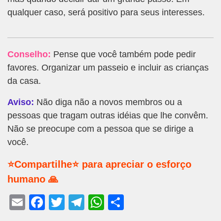
qualquer caso, será positivo para seus interesses.
Conselho:
Pense que você também pode pedir
favores. Organizar um passeio e incluir as crianças
da casa.
Aviso:
Não diga não a novos membros ou a
pessoas que tragam outras idéias que lhe convêm.
Não se preocupe com a pessoa que se dirige a
você.
⭐Compartilhe⭐ para apreciar o esforço
humano 🙏
E
F
T
T
W
S
m
a
wi
el
h
h