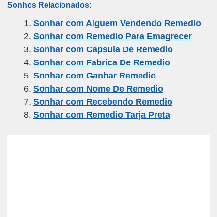
Sonhos Relacionados:
ail
c
tt
e
at
ar
Sonhar com Alguem Vendendo Remedio
e
er
gr
s
e
Sonhar com Remedio Para Emagrecer
b
a
A
Sonhar com Capsula De Remedio
o
m
p
Sonhar com Fabrica De Remedio
o
p
Sonhar com Ganhar Remedio
k
Sonhar com Nome De Remedio
Sonhar com Recebendo Remedio
Sonhar com Remedio Tarja Preta