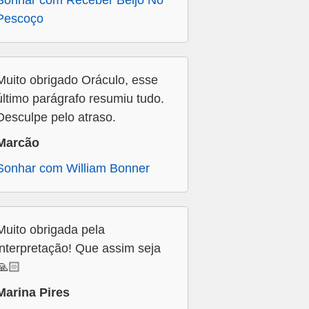
Sonhar com Receber Beijo No
Pescoço
Muito obrigado Oráculo, esse
último parágrafo resumiu tudo.
Desculpe pelo atraso.
Marcão
Sonhar com William Bonner
Muito obrigada pela
interpretação! Que assim seja
🙏🏻
Marina Pires