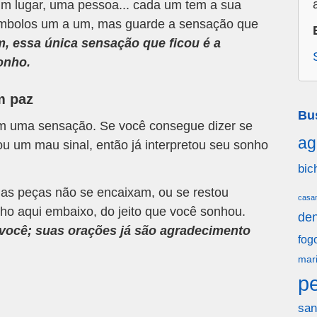
m lugar, uma pessoa... cada um tem a sua
 símbolos um a um, mas guarde a sensação que
m, essa única sensação que ficou é a
onho.
m paz
Bu
om uma sensação. Se você consegue dizer se
ag
u um mau sinal, então já interpretou seu sonho
bic
 as peças não se encaixam, ou se restou
casa
ho aqui embaixo, do jeito que você sonhou.
den
a você; suas orações já são agradecimento
fog
mar
p
san