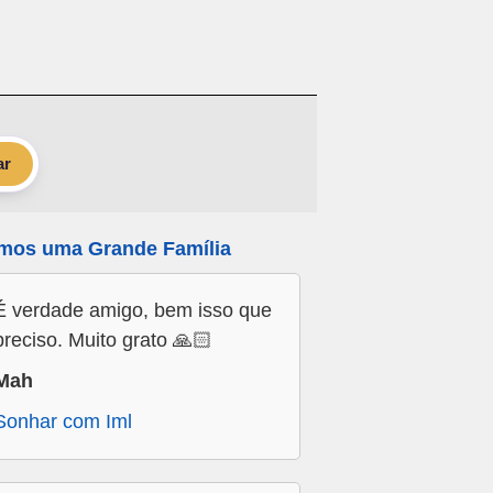
ar
mos uma Grande Família
É verdade amigo, bem isso que
preciso. Muito grato 🙏🏻
Mah
Sonhar com Iml