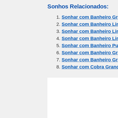
m
a
wi
el
h
h
Sonhos Relacionados:
ail
c
tt
e
at
ar
e
er
gr
s
e
Sonhar com Banheiro G
Sonhar com Banheiro Li
b
a
A
Sonhar com Banheiro L
o
m
p
Sonhar com Banheiro L
o
p
Sonhar com Banheiro Pu
k
Sonhar com Banheiro G
Sonhar com Banheiro Gr
Sonhar com Cobra Gran