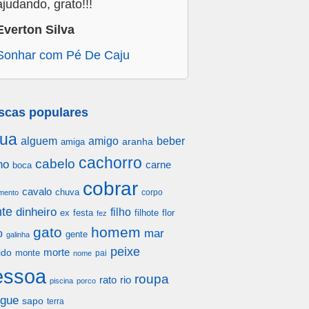
ajudando, grato!!!
Everton Silva
Sonhar com Pé De Caju
scas populares
ua
alguem
amigo
beber
aranha
amiga
cachorro
cabelo
ho
carne
boca
cobrar
cavalo
chuva
corpo
mento
te
dinheiro
filho
festa
filhote
flor
ex
fez
gato
homem
mar
o
gente
galinha
peixe
morte
ido
monte
pai
nome
essoa
roupa
rato
rio
piscina
porco
gue
sapo
terra