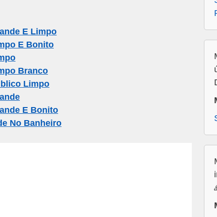
rande E Limpo
mpo E Bonito
impo
impo Branco
blico Limpo
rande
ande E Bonito
de No Banheiro