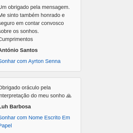
Um obrigado pela mensagem.
Me sinto também honrado e
seguro em contar convosco
sobre os sonhos.
Cumprimentos
António Santos
Sonhar com Ayrton Senna
Obrigado oráculo pela
interpretação do meu sonho 🙏
Luh Barbosa
Sonhar com Nome Escrito Em
Papel