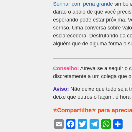
Sonhar com pena grande
simboli
darão o apoio de que você precis
esperando pode estar próxima. 
sorriso. Uma conversa sobre valo
esclarecedora. Desfrutando da c
alguém que de alguma forma o s
Conselho:
Atreva-se a seguir o 
discretamente a um colega que o 
Aviso:
Não deixe que tudo seja t
deixe que outros o façam, é hora
⭐Compartilhe⭐ para aprecia
E
F
T
T
W
S