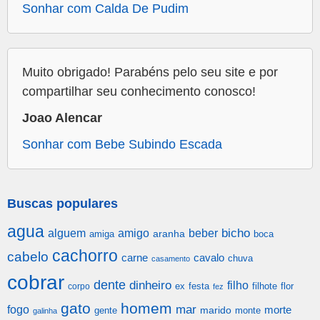
Sonhar com Calda De Pudim
Muito obrigado! Parabéns pelo seu site e por
compartilhar seu conhecimento conosco!
Joao Alencar
Sonhar com Bebe Subindo Escada
Buscas populares
agua
alguem
amigo
beber
bicho
aranha
amiga
boca
cachorro
cabelo
carne
cavalo
chuva
casamento
cobrar
dente
dinheiro
filho
festa
filhote
flor
corpo
ex
fez
gato
homem
mar
fogo
morte
gente
marido
monte
galinha