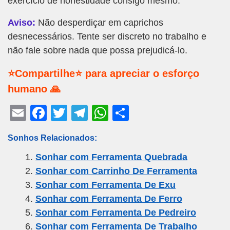
exercício de honestidade consigo mesmo.
Aviso:
Não desperdiçar em caprichos
desnecessários. Tente ser discreto no trabalho e
não fale sobre nada que possa prejudicá-lo.
⭐Compartilhe⭐ para apreciar o esforço
humano 🙏
E
F
T
T
W
S
m
a
wi
el
h
h
Sonhos Relacionados:
ail
c
tt
e
at
ar
Sonhar com Ferramenta Quebrada
e
er
gr
s
e
Sonhar com Carrinho De Ferramenta
b
a
A
Sonhar com Ferramenta De Exu
o
m
p
Sonhar com Ferramenta De Ferro
o
p
Sonhar com Ferramenta De Pedreiro
k
Sonhar com Ferramenta De Trabalho