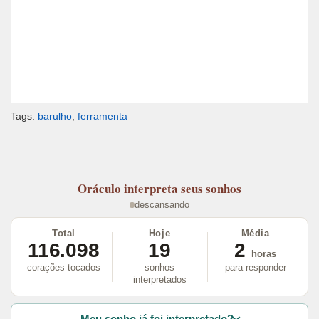
Tags:
barulho
,
ferramenta
Oráculo
interpreta seus sonhos
descansando
Total
Hoje
Média
116.098
19
2
horas
corações tocados
sonhos
para responder
interpretados
Meu sonho já foi interpretado?