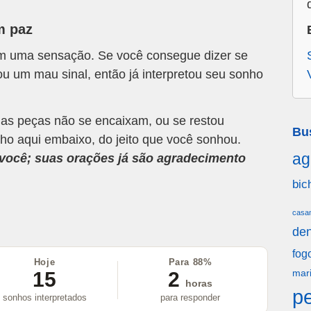
m paz
om uma sensação. Se você consegue dizer se
u um mau sinal, então já interpretou seu sonho
 as peças não se encaixam, ou se restou
Bu
ho aqui embaixo, do jeito que você sonhou.
ag
a você; suas orações já são agradecimento
bic
casa
den
fog
Hoje
Para 88%
15
2
mar
horas
p
sonhos interpretados
para responder