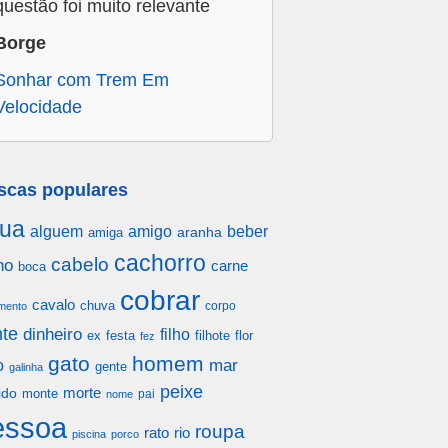
questão foi muito relevante
Borge
Sonhar com Trem Em
Velocidade
scas populares
ua
alguem
amigo
beber
aranha
amiga
cachorro
cabelo
ho
carne
boca
cobrar
cavalo
chuva
corpo
mento
te
dinheiro
filho
festa
filhote
flor
ex
fez
gato
homem
mar
o
gente
galinha
peixe
morte
ido
monte
pai
nome
essoa
roupa
rato
rio
piscina
porco