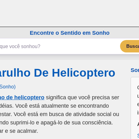
emSonho.com
Os sonhos significam mais
Encontre o Sentido em Sonho
Busc
rulho De Helicoptero
So
 Sonho)
o de helicoptero
significa que você precisa ser
idéias. Você está atualmente se encontrando
tar. Você está em busca de atividade social ou
do suprimi-lo e apagá-lo de sua consciência.
ar e se acalmar.