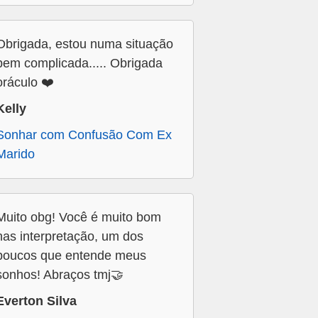
Obrigada, estou numa situação
bem complicada..... Obrigada
oráculo ❤️
Kelly
Sonhar com Confusão Com Ex
Marido
Muito obg! Você é muito bom
nas interpretação, um dos
poucos que entende meus
sonhos! Abraços tmj🤝
Everton Silva