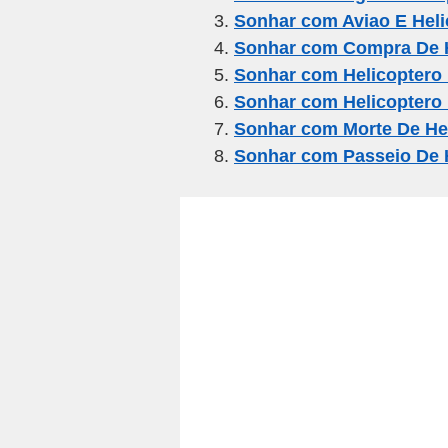
b
a
A
Sonhar com Aviao E Heli
o
m
p
Sonhar com Compra De H
o
p
Sonhar com Helicoptero 
k
Sonhar com Helicoptero M
Sonhar com Morte De He
Sonhar com Passeio De 