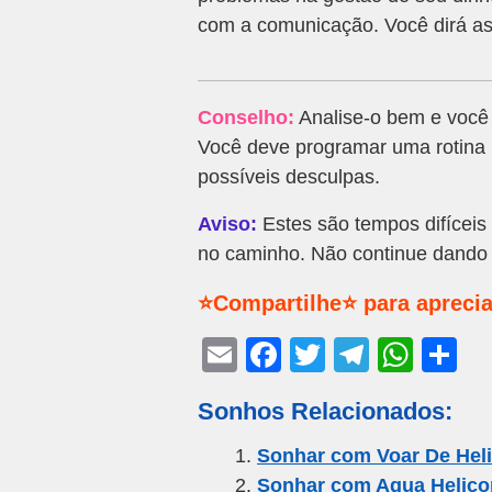
com a comunicação. Você dirá as 
Conselho:
Analise-o bem e você 
Você deve programar uma rotina b
possíveis desculpas.
Aviso:
Estes são tempos difíceis
no caminho. Não continue dando
⭐Compartilhe⭐ para aprecia
E
F
T
T
W
S
m
a
wi
el
h
h
Sonhos Relacionados:
ail
c
tt
e
at
ar
e
er
gr
s
e
Sonhar com Voar De Hel
Sonhar com Agua Helico