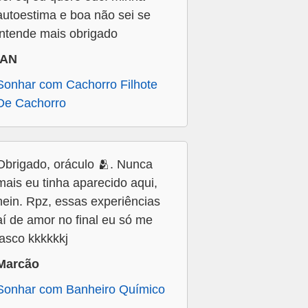
autoestima e boa não sei se
intende mais obrigado
IAN
Sonhar com Cachorro Filhote
De Cachorro
Obrigado, oráculo 🫂. Nunca
mais eu tinha aparecido aqui,
hein. Rpz, essas experiências
aí de amor no final eu só me
lasco kkkkkkj
Marcão
Sonhar com Banheiro Químico