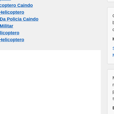
coptero Caindo
elicoptero
Da Policia Caindo
ilitar
licoptero
Helicoptero