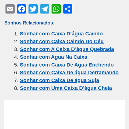
E
F
T
T
W
S
m
a
wi
el
h
h
Sonhos Relacionados:
ail
c
tt
e
at
ar
Sonhar com Caixa D’água Caindo
e
er
gr
s
e
Sonhar com Caixa Caindo Do Céu
b
a
A
Sonhar com A Caixa D’água Quebrada
o
m
p
Sonhar com Agua Na Caixa
o
p
Sonhar com Caixa De Agua Enchendo
k
Sonhar com Caixa De água Derramando
Sonhar com Caixa De água Suja
Sonhar com Uma Caixa D’água Cheia