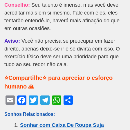
Conselho:
Seu talento é imenso, mas você deve
acreditar mais em si mesmo. Fale com eles, eles
tentarão entendê-lo, haverá mais afinação do que
em outras ocasiões.
Aviso:
Você não precisa se preocupar em fazer
direito, apenas deixe-se ir e se divirta com isso. O
exercício físico deve ser uma prioridade para que
tudo ao seu redor não caia.
⭐Compartilhe⭐ para apreciar o esforço
humano 🙏
E
F
T
T
W
S
m
a
wi
el
h
h
Sonhos Relacionados:
ail
c
tt
e
at
ar
Sonhar com Caixa De Roupa Suja
e
er
gr
s
e