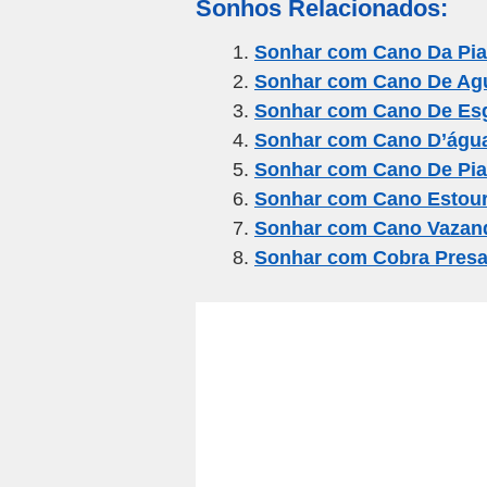
Sonhos Relacionados:
ail
c
tt
e
at
ar
e
er
gr
s
e
Sonhar com Cano Da Pia
Sonhar com Cano De Ag
b
a
A
Sonhar com Cano De Es
o
m
p
Sonhar com Cano D’águ
o
p
Sonhar com Cano De Pia
k
Sonhar com Cano Estou
Sonhar com Cano Vazan
Sonhar com Cobra Pres