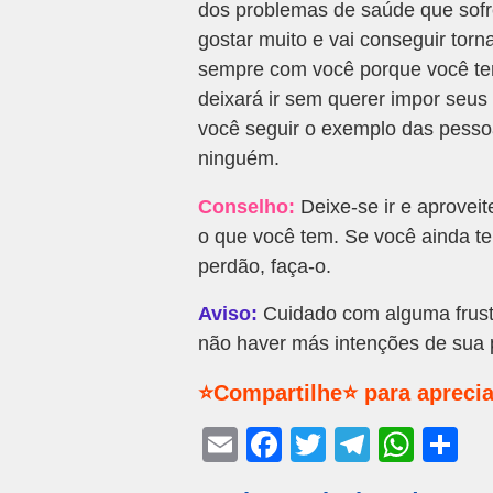
dos problemas de saúde que sofr
gostar muito e vai conseguir torn
sempre com você porque você ter
deixará ir sem querer impor seus 
você seguir o exemplo das pesso
ninguém.
Conselho:
Deixe-se ir e aprovei
o que você tem. Se você ainda t
perdão, faça-o.
Aviso:
Cuidado com alguma frust
não haver más intenções de sua p
⭐Compartilhe⭐ para aprecia
E
F
T
T
W
S
m
a
wi
el
h
h