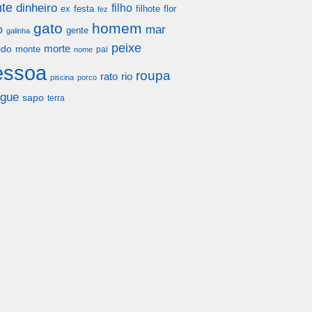
te
dinheiro
filho
festa
filhote
flor
ex
fez
gato
homem
mar
o
gente
galinha
peixe
morte
ido
monte
pai
nome
essoa
roupa
rato
rio
piscina
porco
gue
sapo
terra