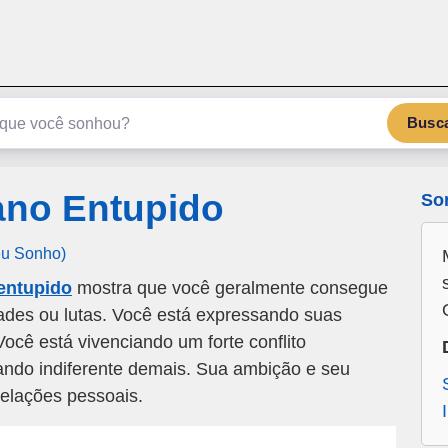
emSonho.com
Os sonhos significam mais
Busc
no Entupido
So
eu Sonho)
entupido
mostra que você geralmente consegue
ades ou lutas. Você está expressando suas
Você está vivenciando um forte conflito
cando indiferente demais. Sua ambição e seu
relações pessoais.