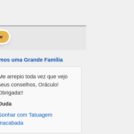
ar
mos uma Grande Família
Me arrepio toda vez que vejo
seus conselhos, Oráculo!
Obrigada!!
Duda
Sonhar com Tatuagem
Inacabada