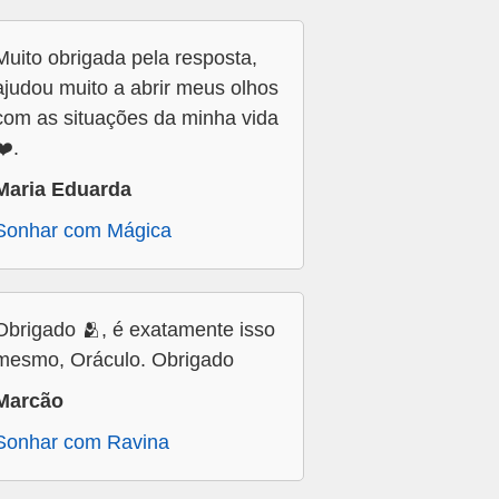
Muito obrigada pela resposta,
ajudou muito a abrir meus olhos
com as situações da minha vida
❤️.
Maria Eduarda
Sonhar com Mágica
Obrigado 🫂, é exatamente isso
mesmo, Oráculo. Obrigado
Marcão
Sonhar com Ravina