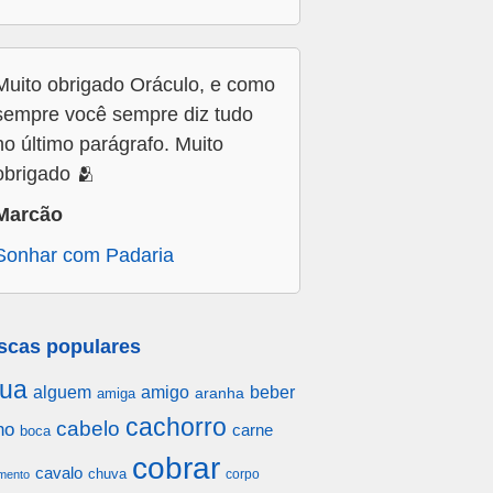
Muito obrigado Oráculo, e como
sempre você sempre diz tudo
no último parágrafo. Muito
obrigado 🫂
Marcão
Sonhar com Padaria
scas populares
ua
alguem
amigo
beber
aranha
amiga
cachorro
cabelo
ho
carne
boca
cobrar
cavalo
chuva
corpo
mento