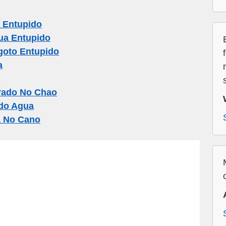
 Entupido
ua Entupido
goto Entupido
a
rado No Chao
do Agua
a No Cano