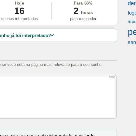
den
Hoje
Para 88%
16
2
horas
fog
sonhos interpretados
para responder
mar
p
nho já foi interpretado?
san
e se você está na página mais relevante para o seu sonho.
1000
gina para ver seu sonho interpretado mais tarde.