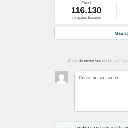
Total
116.130
corações tocados
Meu so
Antes de enviar seu sonho, verifiqu
Lembre-se de salvar esta pá