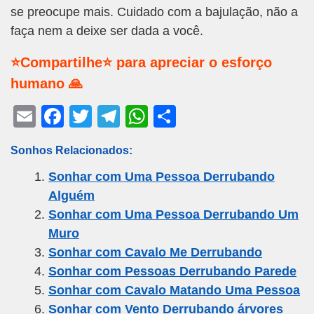
se preocupe mais. Cuidado com a bajulação, não a
faça nem a deixe ser dada a você.
⭐Compartilhe⭐ para apreciar o esforço
humano 🙏
E
F
T
T
W
S
m
a
wi
el
h
h
Sonhos Relacionados:
ail
c
tt
e
at
ar
Sonhar com Uma Pessoa Derrubando
e
er
gr
s
e
Alguém
b
a
A
Sonhar com Uma Pessoa Derrubando Um
o
m
p
Muro
o
p
Sonhar com Cavalo Me Derrubando
k
Sonhar com Pessoas Derrubando Parede
Sonhar com Cavalo Matando Uma Pessoa
Sonhar com Vento Derrubando árvores