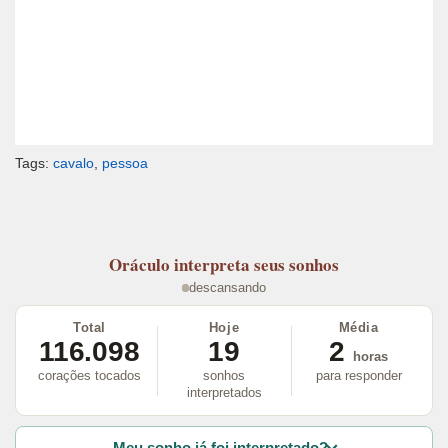
Tags:
cavalo
,
pessoa
Oráculo
interpreta seus sonhos
descansando
Total
Hoje
Média
116.098
19
2
horas
corações tocados
sonhos
para responder
interpretados
Meu sonho já foi interpretado?