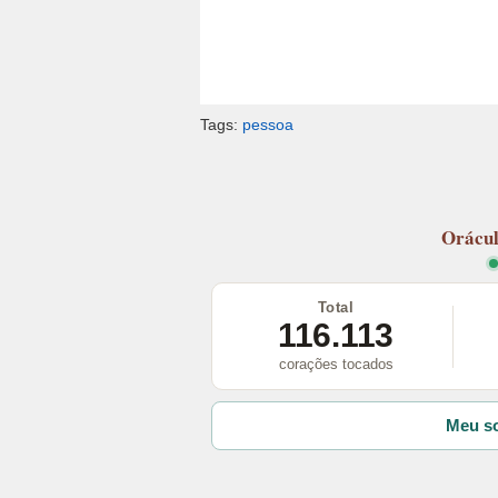
Tags:
pessoa
Orácu
Total
116.113
corações tocados
Meu so