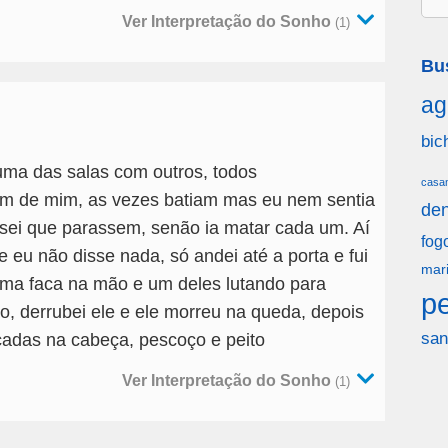
Ver Interpretação do Sonho
(1)
Bu
ag
bic
uma das salas com outros, todos
casa
m de mim, as vezes batiam mas eu nem sentia
den
isei que parassem, senão ia matar cada um. Aí
fog
e eu não disse nada, só andei até a porta e fui
mar
uma faca na mão e um deles lutando para
p
o, derrubei ele e ele morreu na queda, depois
san
cadas na cabeça, pescoço e peito
Ver Interpretação do Sonho
(1)