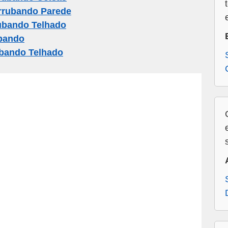
rrubando Parede
ubando Telhado
bando
bando Telhado