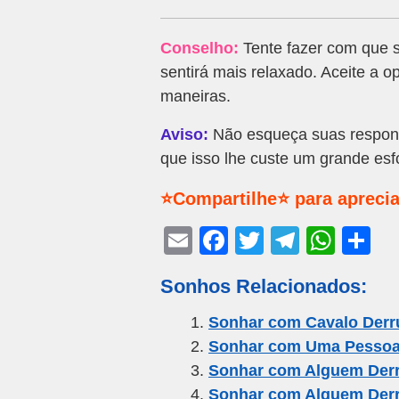
Conselho:
Tente fazer com que s
sentirá mais relaxado. Aceite a o
maneiras.
Aviso:
Não esqueça suas respons
que isso lhe custe um grande esfo
⭐Compartilhe⭐ para aprecia
E
F
T
T
W
S
m
a
wi
el
h
h
Sonhos Relacionados:
ail
c
tt
e
at
ar
e
er
gr
s
e
Sonhar com Cavalo Der
Sonhar com Uma Pessoa
b
a
A
Sonhar com Alguem Der
o
m
p
Sonhar com Alguem Der