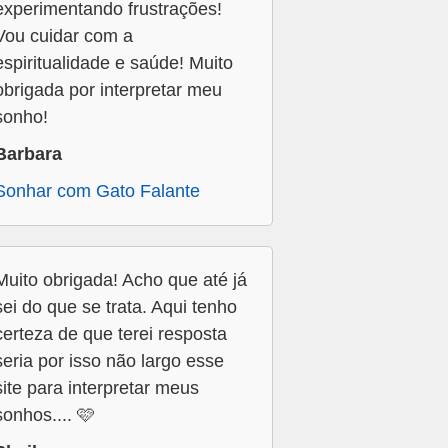
experimentando frustrações!
Vou cuidar com a
espiritualidade e saúde! Muito
obrigada por interpretar meu
sonho!
Barbara
Sonhar com Gato Falante
Muito obrigada! Acho que até já
sei do que se trata. Aqui tenho
certeza de que terei resposta
seria por isso não largo esse
site para interpretar meus
sonhos.... 🩷