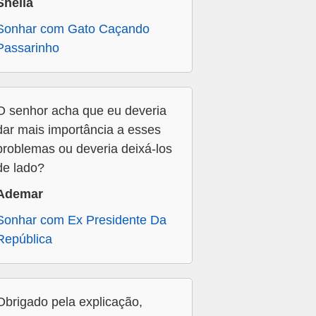
Sheila
Sonhar com Gato Caçando
Passarinho
O senhor acha que eu deveria
dar mais importância a esses
problemas ou deveria deixá-los
de lado?
Ademar
Sonhar com Ex Presidente Da
República
Obrigado pela explicação,