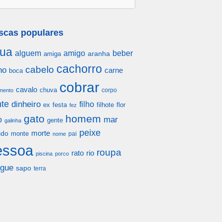
scas populares
ua
alguem
amigo
beber
aranha
amiga
cachorro
cabelo
ho
carne
boca
cobrar
cavalo
chuva
corpo
mento
te
dinheiro
filho
festa
filhote
flor
ex
fez
gato
homem
mar
o
gente
galinha
peixe
morte
ido
monte
pai
nome
essoa
roupa
rato
rio
piscina
porco
gue
sapo
terra