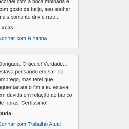
acordei com a boca molhada e
com gosto de beijo, seu sonhar
mais comento dnv é raro...
Lucas
Sonhar com Rihanna
Obrigada, Oráculo! Verdade...
estava pensando em sair do
emprego, mas terei que
aguentar até o fim e eu estava
em dúvida em relação ao banco
de horas. Certíssimo!
Duda
Sonhar com Trabalho Atual