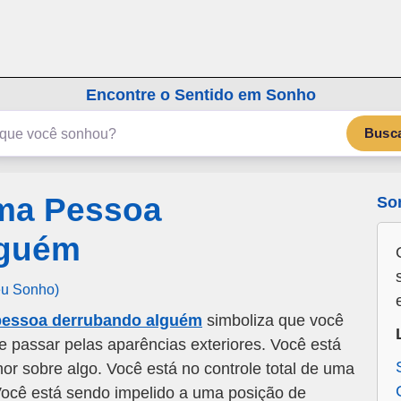
emSonho.com
Os sonhos significam mais
Encontre o Sentido em Sonho
Busc
ma Pessoa
So
lguém
eu Sonho)
essoa derrubando alguém
simboliza que você
e passar pelas aparências exteriores. Você está
r sobre algo. Você está no controle total de uma
 Você está sendo impelido a uma posição de