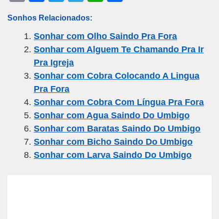
m
a
wi
el
h
h
Sonhos Relacionados:
ail
c
tt
e
at
ar
Sonhar com Olho Saindo Pra Fora
e
er
gr
s
e
Sonhar com Alguem Te Chamando Pra Ir
b
a
A
Pra Igreja
o
m
p
Sonhar com Cobra Colocando A Lingua
o
p
Pra Fora
k
Sonhar com Cobra Com Língua Pra Fora
Sonhar com Agua Saindo Do Umbigo
Sonhar com Baratas Saindo Do Umbigo
Sonhar com Bicho Saindo Do Umbigo
Sonhar com Larva Saindo Do Umbigo