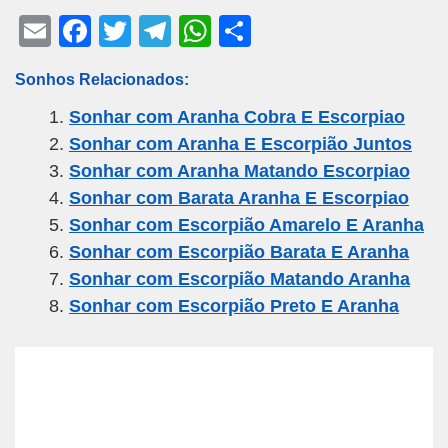
E
F
T
T
W
S
m
a
wi
el
h
h
Sonhos Relacionados:
ail
c
tt
e
at
ar
Sonhar com Aranha Cobra E Escorpiao
e
er
gr
s
e
Sonhar com Aranha E Escorpião Juntos
b
a
A
Sonhar com Aranha Matando Escorpiao
o
m
p
Sonhar com Barata Aranha E Escorpiao
o
p
Sonhar com Escorpião Amarelo E Aranha
k
Sonhar com Escorpião Barata E Aranha
Sonhar com Escorpião Matando Aranha
Sonhar com Escorpião Preto E Aranha