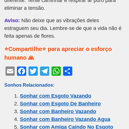
diferente. Tente caminhar e respirar ar puro para
eliminar a tensão.
Aviso:
Não deixe que as vibrações deles
estraguem seu dia. Lembre-se de que a vida não é
feita apenas de flores.
⭐Compartilhe⭐ para apreciar o esforço
humano 🙏
E
F
T
T
W
S
m
a
wi
el
h
h
Sonhos Relacionados:
ail
c
tt
e
at
ar
Sonhar com Esgoto Vazando
e
er
gr
s
e
Sonhar com Esgoto De Banheiro
b
a
A
Sonhar com Banheiro Vazando
o
m
p
Sonhar com Banheiro Vazando Agua
o
p
Sonhar com Amiga Caindo No Esgoto