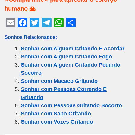
humano 🙏
E
F
T
T
W
S
m
a
wi
el
h
h
Sonhos Relacionados:
ail
c
tt
e
at
ar
Sonhar com Alguem Gritando E Acordar
e
er
gr
s
e
Sonhar com Alguem Gritando Fogo
b
a
A
Sonhar com Alguem Gritando Pedindo
o
m
p
Socorro
o
p
Sonhar com Macaco Gritando
k
Sonhar com Pessoas Correndo E
Gritando
Sonhar com Pessoas Gritando Socorro
Sonhar com Sapo Gritando
Sonhar com Vozes Gritando