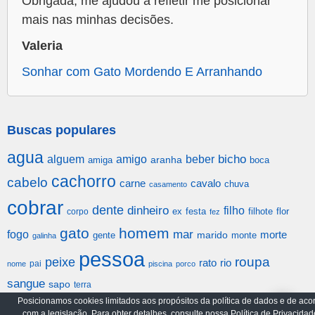
Obrigada, me ajudou a refletir me posicionar
mais nas minhas decisões.
Valeria
Sonhar com Gato Mordendo E Arranhando
Buscas populares
agua
alguem
amigo
beber
bicho
aranha
amiga
boca
cachorro
cabelo
carne
cavalo
chuva
casamento
cobrar
dente
dinheiro
filho
festa
filhote
flor
corpo
ex
fez
gato
homem
mar
fogo
morte
gente
marido
monte
galinha
pessoa
roupa
peixe
rato
rio
pai
nome
piscina
porco
sangue
sapo
terra
Posicionamos cookies limitados aos propósitos da política de dados e de aco
com a legislação. Para obter detalhes, consulte nossa Política de Privacidad