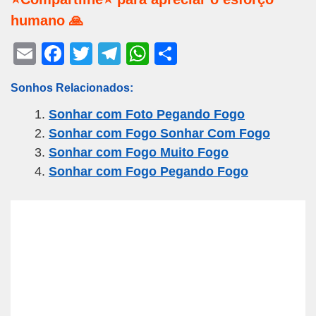
humano 🙏
E
F
T
T
W
S
m
a
wi
el
h
h
Sonhos Relacionados:
ail
c
tt
e
at
ar
Sonhar com Foto Pegando Fogo
e
er
gr
s
e
Sonhar com Fogo Sonhar Com Fogo
b
a
A
Sonhar com Fogo Muito Fogo
o
m
p
Sonhar com Fogo Pegando Fogo
o
p
k