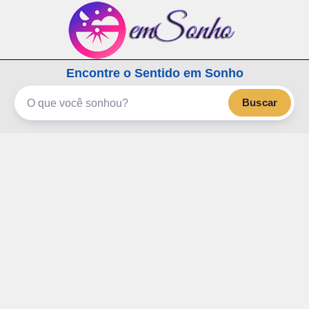
emSonho.com
Encontre o Sentido em Sonho
Os sonhos significam mais
Buscar