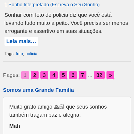
1 Sonho Interpretado (Escreva o Seu Sonho)
Sonhar com foto de policia diz que você está
levando tudo muito a peito. Você precisa ser menos
arrogante e assertivo em suas situações.
Leia mais…
Tags:
foto
,
policia
Pages:
1
2
3
4
5
6
7
...
32
»
Somos uma Grande Família
Muito grato amigo 🙏🏻 que seus sonhos
também tragam paz e alegria.
Mah