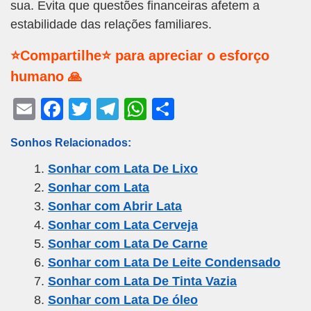
sua. Evita que questões financeiras afetem a
estabilidade das relações familiares.
⭐Compartilhe⭐ para apreciar o esforço
humano 🙏
E
F
T
T
W
S
m
a
wi
el
h
h
Sonhos Relacionados:
ail
c
tt
e
at
ar
Sonhar com Lata De Lixo
e
er
gr
s
e
Sonhar com Lata
b
a
A
Sonhar com Abrir Lata
o
m
p
Sonhar com Lata Cerveja
o
p
Sonhar com Lata De Carne
k
Sonhar com Lata De Leite Condensado
Sonhar com Lata De Tinta Vazia
Sonhar com Lata De óleo