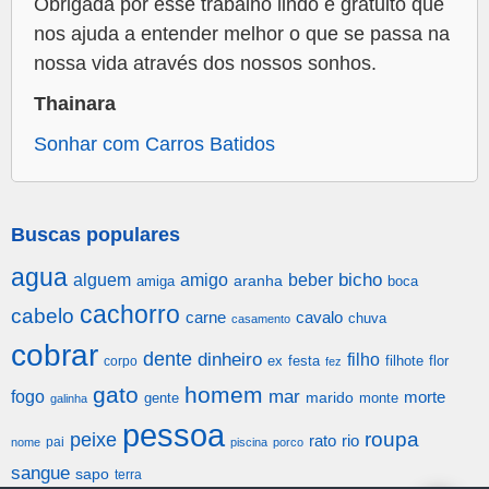
Obrigada por esse trabalho lindo e gratuito que
nos ajuda a entender melhor o que se passa na
nossa vida através dos nossos sonhos.
Thainara
Sonhar com Carros Batidos
Buscas populares
agua
alguem
amigo
beber
bicho
aranha
amiga
boca
cachorro
cabelo
carne
cavalo
chuva
casamento
cobrar
dente
dinheiro
filho
festa
filhote
flor
corpo
ex
fez
gato
homem
mar
fogo
morte
gente
marido
monte
galinha
pessoa
roupa
peixe
rato
rio
pai
nome
piscina
porco
sangue
sapo
terra