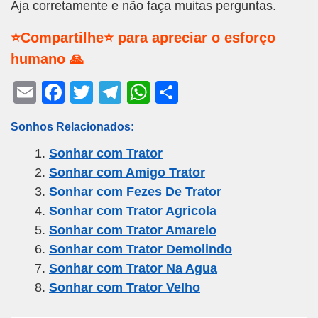
Aja corretamente e não faça muitas perguntas.
⭐Compartilhe⭐ para apreciar o esforço
humano 🙏
E
F
T
T
W
S
m
a
wi
el
h
h
Sonhos Relacionados:
ail
c
tt
e
at
ar
Sonhar com Trator
e
er
gr
s
e
Sonhar com Amigo Trator
b
a
A
Sonhar com Fezes De Trator
o
m
p
Sonhar com Trator Agricola
o
p
Sonhar com Trator Amarelo
k
Sonhar com Trator Demolindo
Sonhar com Trator Na Agua
Sonhar com Trator Velho