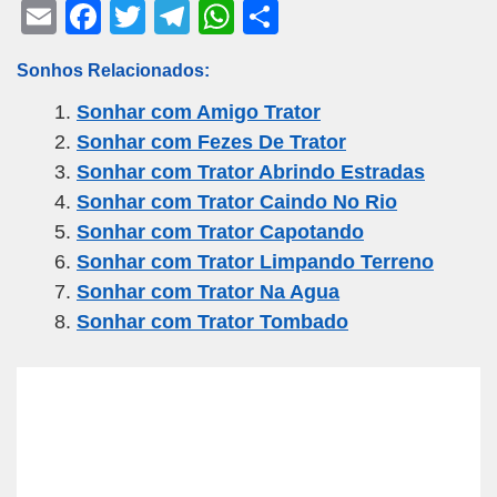
E
F
T
T
W
S
m
a
wi
el
h
h
Sonhos Relacionados:
ail
c
tt
e
at
ar
Sonhar com Amigo Trator
e
er
gr
s
e
Sonhar com Fezes De Trator
b
a
A
Sonhar com Trator Abrindo Estradas
o
m
p
Sonhar com Trator Caindo No Rio
o
p
Sonhar com Trator Capotando
k
Sonhar com Trator Limpando Terreno
Sonhar com Trator Na Agua
Sonhar com Trator Tombado