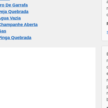
ro De Garrafa
veja Quebrada
Agua Vazia
 Champanhe Aberta
Gas
Pinga Quebrada