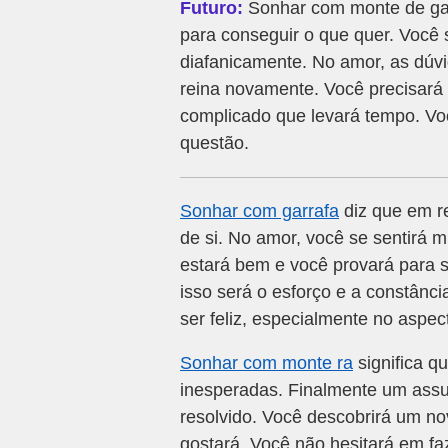
Futuro:
Sonhar com monte de gar
para conseguir o que quer. Você 
diafanicamente. No amor, as dúvi
reina novamente. Você precisará
complicado que levará tempo. Voc
questão.
Sonhar com garrafa
diz que em r
de si. No amor, você se sentirá m
estará bem e você provará para 
isso será o esforço e a constânc
ser feliz, especialmente no aspec
Sonhar com monte ra
significa q
inesperadas. Finalmente um assu
resolvido. Você descobrirá um n
gostará. Você não hesitará em f