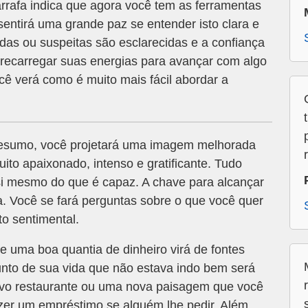
rafa indica que agora você tem as ferramentas
sentirá uma grande paz se entender isto clara e
das ou suspeitas são esclarecidas e a confiança
 recarregar suas energias para avançar com algo
ê verá como é muito mais fácil abordar a
esumo, você projetará uma imagem melhorada
uito apaixonado, intenso e gratificante. Tudo
si mesmo do que é capaz. A chave para alcançar
ia. Você se fará perguntas sobre o que você quer
to sentimental.
ue uma boa quantia de dinheiro virá de fontes
nto de sua vida que não estava indo bem será
ovo restaurante ou uma nova paisagem que você
azer um empréstimo se alguém lhe pedir. Além