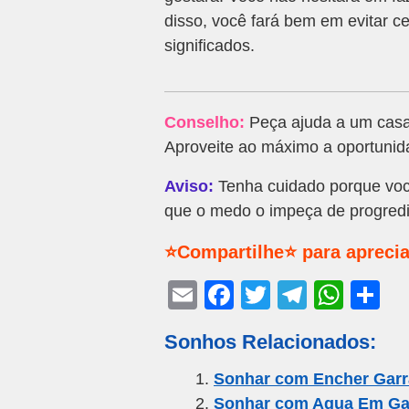
disso, você fará bem em evitar c
significados.
Conselho:
Peça ajuda a um casa
Aproveite ao máximo a oportunida
Aviso:
Tenha cuidado porque voc
que o medo o impeça de progredi
⭐Compartilhe⭐ para aprecia
E
F
T
T
W
S
m
a
wi
el
h
h
Sonhos Relacionados:
ail
c
tt
e
at
ar
e
er
gr
s
e
Sonhar com Encher Garr
Sonhar com Agua Em Ga