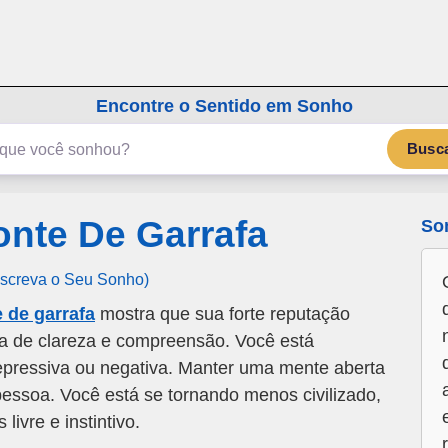
emSonho.com
Os sonhos significam mais
Encontre o Sentido em Sonho
Busc
nte De Garrafa
So
Escreva o Seu Sonho)
 de garrafa
mostra que sua forte reputação
ta de clareza e compreensão. Você está
pressiva ou negativa. Manter uma mente aberta
essoa. Você está se tornando menos civilizado,
ivre e instintivo.