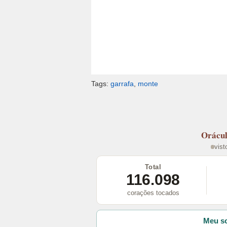
Tags:
garrafa
,
monte
Orácu
vist
Total
116.098
corações tocados
Meu so