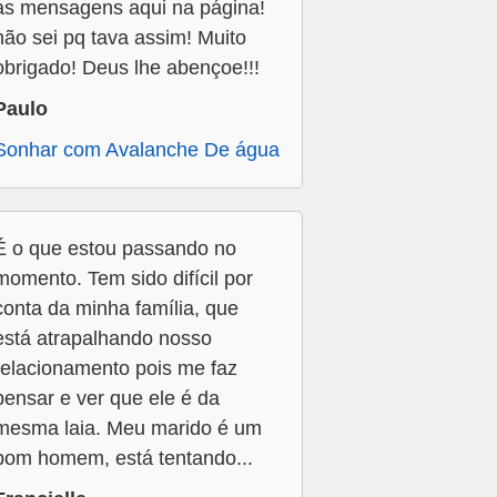
as mensagens aqui na página!
não sei pq tava assim! Muito
obrigado! Deus lhe abençoe!!!
Paulo
Sonhar com Avalanche De água
É o que estou passando no
momento. Tem sido difícil por
conta da minha família, que
está atrapalhando nosso
relacionamento pois me faz
pensar e ver que ele é da
mesma laia. Meu marido é um
bom homem, está tentando...