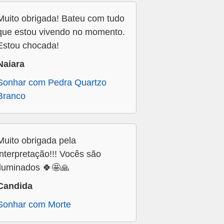
Muito obrigada! Bateu com tudo
que estou vivendo no momento.
Estou chocada!
Naiara
Sonhar com Pedra Quartzo
Branco
Muito obrigada pela
interpretação!!! Vocês são
iluminados 🍀🤩🙏
Candida
Sonhar com Morte