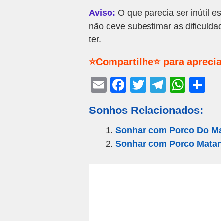
Aviso:
O que parecia ser inútil e
não deve subestimar as dificuld
ter.
⭐Compartilhe⭐ para aprecia
E
F
T
T
W
S
m
a
wi
el
h
h
Sonhos Relacionados:
ail
c
tt
e
at
ar
e
er
gr
s
e
Sonhar com Porco Do M
Sonhar com Porco Mata
b
a
A
o
m
p
o
p
k