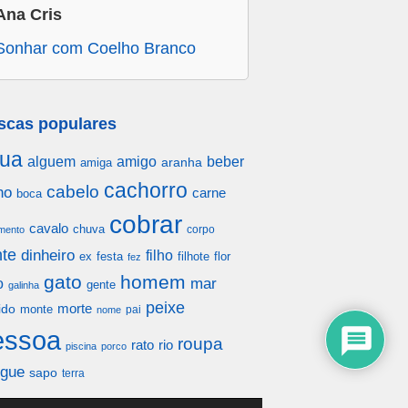
Ana Cris
Sonhar com Coelho Branco
scas populares
ua
alguem
amigo
beber
aranha
amiga
cachorro
cabelo
ho
carne
boca
cobrar
cavalo
chuva
corpo
mento
te
dinheiro
filho
festa
filhote
flor
ex
fez
gato
homem
mar
o
gente
galinha
peixe
morte
ido
monte
pai
nome
essoa
roupa
rato
rio
piscina
porco
gue
sapo
terra