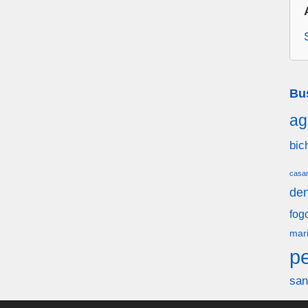
Bu
ag
bic
casa
den
fog
mar
p
san