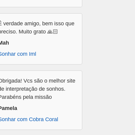
É verdade amigo, bem isso que
preciso. Muito grato 🙏🏻
Mah
Sonhar com Iml
Obrigada! Vcs são o melhor site
de interpretação de sonhos.
Parabéns pela missão
Pamela
Sonhar com Cobra Coral