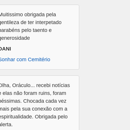
Muitissimo obrigada pela
gentileza de ter interpetado
parabéns pelo taento e
generosidade
DANI
Sonhar com Cemitério
Olha, Oráculo... recebi notícias
e elas não foram ruins, foram
péssimas. Chocada cada vez
mais pela sua conexão com a
espiritualidade. Obrigada pelo
alerta.